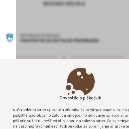
KREATIVNOST BREZ MEJA
RAČUNALNIŠKE DELAVNICE
Obvestilo o piškotkih
Naša spletna stran uporablja piškotke za različne namene. Nujno
piškotke uporabljamo zato, da omogočimo delovanje spletne strani
piškotki so bili nameščeni ob vstopu na spletno stran. Če se strinj
na vašo napravo namestili tudi piškotke za spremljanje analitike te