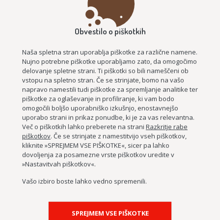
Obvestilo o piškotkih
OBČINA LUKOVICA
Naša spletna stran uporablja piškotke za različne namene.
Nujno potrebne piškotke uporabljamo zato, da omogočimo
delovanje spletne strani. Ti piškotki so bili nameščeni ob
vstopu na spletno stran. Če se strinjate, bomo na vašo
napravo namestili tudi piškotke za spremljanje analitike ter
piškotke za oglaševanje in profiliranje, ki vam bodo
omogočili boljšo uporabniško izkušnjo, enostavnejšo
uporabo strani in prikaz ponudbe, ki je za vas relevantna.
Več o piškotkih lahko preberete na strani
Razkritje rabe
piškotkov
. Če se strinjate z namestitvijo vseh piškotkov,
kliknite »SPREJMEM VSE PIŠKOTKE«, sicer pa lahko
dovoljenja za posamezne vrste piškotkov uredite v
»Nastavitvah piškotkov«.
OBČINA BREZOVICA
Vašo izbiro boste lahko vedno spremenili.
SPREJMEM VSE PIŠKOTKE