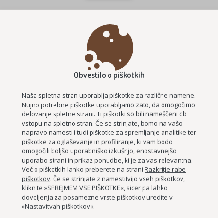
Obvestilo o piškotkih
Naša spletna stran uporablja piškotke za različne namene.
Nujno potrebne piškotke uporabljamo zato, da omogočimo
PROSTOVOLJSTVO V SKUPNOSTI
delovanje spletne strani. Ti piškotki so bili nameščeni ob
UČNI MODUL POMOČ NA DOMU
vstopu na spletno stran. Če se strinjate, bomo na vašo
napravo namestili tudi piškotke za spremljanje analitike ter
piškotke za oglaševanje in profiliranje, ki vam bodo
omogočili boljšo uporabniško izkušnjo, enostavnejšo
uporabo strani in prikaz ponudbe, ki je za vas relevantna.
Več o piškotkih lahko preberete na strani
Razkritje rabe
piškotkov
. Če se strinjate z namestitvijo vseh piškotkov,
kliknite »SPREJMEM VSE PIŠKOTKE«, sicer pa lahko
dovoljenja za posamezne vrste piškotkov uredite v
»Nastavitvah piškotkov«.