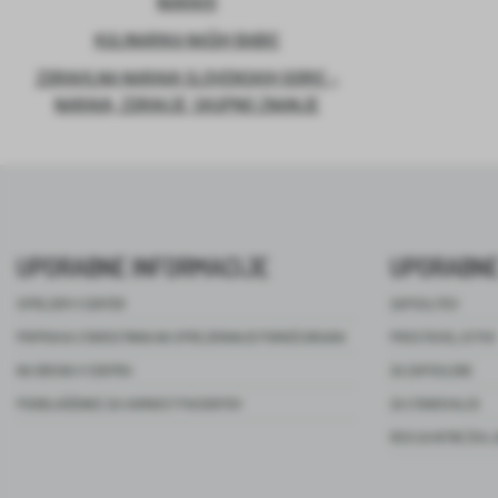
NARAVO
KULINARIKA NAŠIH BABIC
ZDRAVILNA NARAVA SLOVENSKIH GORIC –
NARAVA, ZDRAVJE, SKUPNO ZNANJE
UPORABNE INFORMACIJE
UPORABNE
SPREJEM V CENTER
ZAPOSLITEV
PRIPRAVA STAROSTNIKA NA SPREJEMANJE POMOČI DRUGIH
PROSTOVOLJSTVO
NA OBISKU V CENTRU
ZA ZAPOSLENE
POOBLAŠČENEC ZA VARNOST PACIENTOV
ZA STANOVALCE
REVIJA NITKE ŽIVL