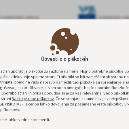
E ŠTIPENDIJE 2026/2027
MEDGENERACIJSKO POVEZOVA
Obvestilo o piškotkih
STAROST
KOC AS
ČUTIM – ŽIVIM
 stran uporablja piškotke za različne namene. Nujno potrebne piškotke u
očimo delovanje spletne strani. Ti piškotki so bili nameščeni ob vstopu na
DEMENCI PRIJAZNA 
strinjate, bomo na vašo napravo namestili tudi piškotke za spremljanje anal
glaševanje in profiliranje, ki vam bodo omogočili boljšo uporabniško izkušn
MEDGENERACIJSKO SREDIŠČE P
uporabo strani in prikaz ponudbe, ki je za vas relevantna. Več o piškotki
 strani
Razkritje rabe piškotkov
. Če se strinjate z namestitvijo vseh piškotko
MREŽA BREZPLAČNIH E-
E PIŠKOTKE«, sicer pa lahko dovoljenja za posamezne vrste piškotkov ure
 piškotkov«.
oste lahko vedno spremenili.