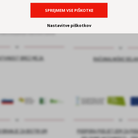
SPREJMEM VSE PIŠKOTKE
Nastavitve piškotkov
ATIVNOST BREZ MEJA
RAČUNALNIŠKE DELA
 BRANJE ZA BISTRI UM
PODPORA PODJETJEM ZA PO