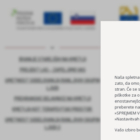
BIVANJE STAREJŠIH NA KMETIJI
KADROVSK
PROJEKT LAS – ZAPELJIMO VAS
Naša spletna
UMETNOST SODELOVANJA RANLJIVIH SKUPIN
zato, da omog
LJUDI
stran. Če se 
piškotke za o
PREHRANSKE DELAVNICE NA KMETIJI
enostavnejšo 
preberete na
KMETIJA KOT TERAPEVTSKI PROSTOR
»SPREJMEM VS
»Nastavitvah
UMETNOST SODELOVANJA RANLJIVIH SKUPIN
LJUDI 2
Vašo izbiro b