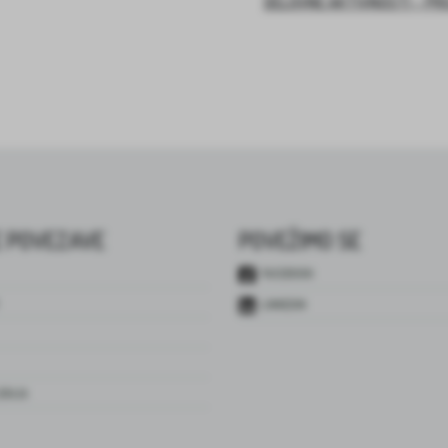
DELOVNE AKTIVNOSTI – PR
 POVEZAVE
POVEŽIMO SE
FACEBOOK
LINKEDIN
JENJA