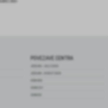
OJEKT ASI+
POVEZAVE CENTRA
JEDILNIK – JULIJ 2026
JEDILNIK – AVGUST 2026
HIŠNI RED
CENIK ZSV
CENIK DO