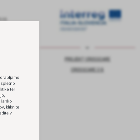
NJE ZA VARNO
PROJEKT CROSSCARE
CROSSCARE 2.0
porabljamo
 spletno
TOČKA
itike ter
jo,
RI OŠ HORJUL
h lahko
v, kliknite
PREVOZOV
dite v