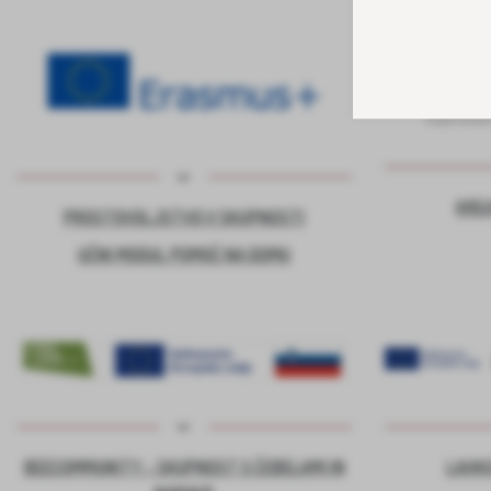
KRE
PROSTOVOLJSTVO V SKUPNOSTI
UČNI MODUL POMOČ NA DOMU
BEECOMMUNITY – SKUPNOST S ČEBELAMI IN
LAHKO