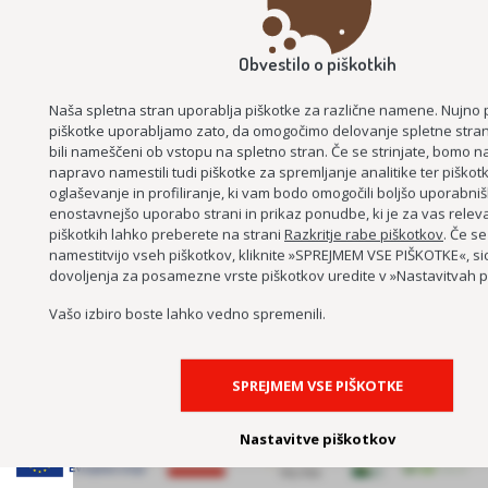
PROJEKT DESIGN MANAGEMENT SLOVENIJA
Obvestilo o piškotkih
Naša spletna stran uporablja piškotke za različne namene. Nujno
piškotke uporabljamo zato, da omogočimo delovanje spletne strani.
bili nameščeni ob vstopu na spletno stran. Če se strinjate, bomo n
napravo namestili tudi piškotke za spremljanje analitike ter piškot
oglaševanje in profiliranje, ki vam bodo omogočili boljšo uporabniš
enostavnejšo uporabo strani in prikaz ponudbe, ki je za vas relev
piškotkih lahko preberete na strani
Razkritje rabe piškotkov
. Če se
namestitvijo vseh piškotkov, kliknite »SPREJMEM VSE PIŠKOTKE«, si
BEECOMMUNITY – SKUPNOST S ČEBELAMI IN NARAVO
dovoljenja za posamezne vrste piškotkov uredite v »Nastavitvah p
KULINARIKA NAŠIH BABIC
Vašo izbiro boste lahko vedno spremenili.
ZDRAVILNA NARAVA SLOVENSKIH GORIC – NARAVA, ZDRAVJE, SKUPNO
ZNANJE
SPREJMEM VSE PIŠKOTKE
Nastavitve piškotkov