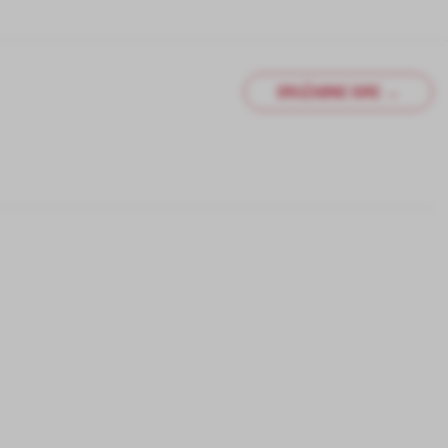
DRUŽABNE IGRE →