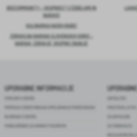
BEECOMMUNITY – SKUPNOST S ČEBELAMI IN
LAHKO
NARAVO
KULINARIKA NAŠIH BABIC
ZDRAVILNA NARAVA SLOVENSKIH GORIC –
NARAVA, ZDRAVJE, SKUPNO ZNANJE
UPORABNE INFORMACIJE
UPORABNE
SPREJEM V CENTER
ZAPOSLITEV
PRIPRAVA STAROSTNIKA NA SPREJEMANJE POMOČI DRUGIH
PROSTOVOLJSTVO
NA OBISKU V CENTRU
ZA ZAPOSLENE
POOBLAŠČENEC ZA VARNOST PACIENTOV
ZA STANOVALCE
REVIJA NITKE ŽIVL