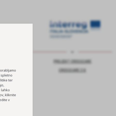
NJE ZA VARNO
PROJEKT CROSSCARE
CROSSCARE 2.0
porabljamo
 spletno
itike ter
jo,
TOČKA
h lahko
RI OŠ HORJUL
v, kliknite
dite v
PREVOZOV