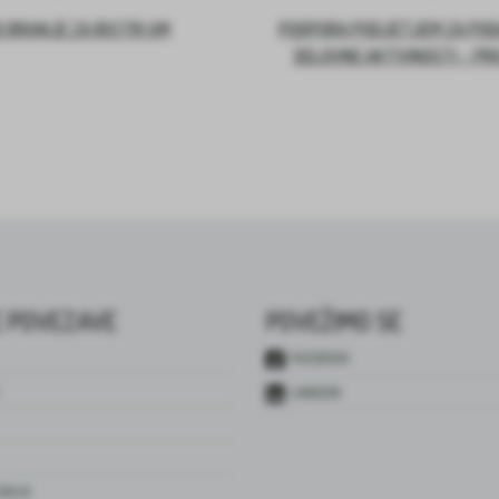
 BRANJE ZA BISTRI UM
PODPORA PODJETJEM ZA PO
DELOVNE AKTIVNOSTI – PR
 POVEZAVE
POVEŽIMO SE
FACEBOOK
LINKEDIN
JENJA