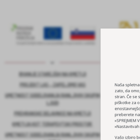
BIVANJE STAREJŠIH NA KMETIJI
KADROVSK
PROJEKT LAS – ZAPELJIMO VAS
Naša spletna
zato, da omog
UMETNOST SODELOVANJA RANLJIVIH SKUPIN
stran. Če se 
piškotke za o
LJUDI
enostavnejšo 
PREHRANSKE DELAVNICE NA KMETIJI
preberete na
»SPREJMEM VS
KMETIJA KOT TERAPEVTSKI PROSTOR
»Nastavitvah
UMETNOST SODELOVANJA RANLJIVIH SKUPIN
Vašo izbiro b