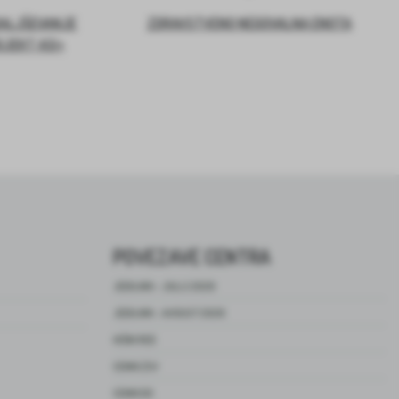
DALJŠEVANJE
ZDRAVSTVENO NEGOVALNA ENOTA
OJEKT ASI+
POVEZAVE CENTRA
JEDILNIK – JULIJ 2026
JEDILNIK – AVGUST 2026
HIŠNI RED
CENIK ZSV
CENIK DO