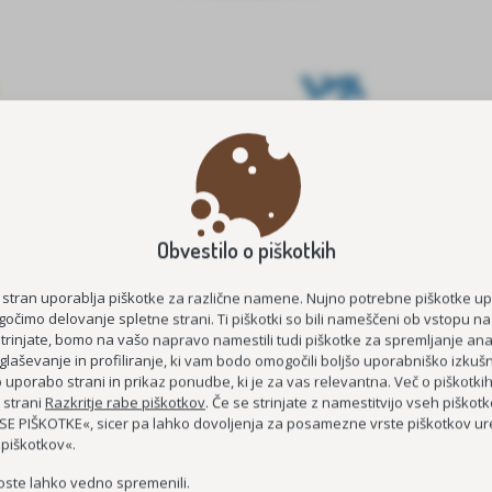
Obvestilo o piškotkih
E ŠTIPENDIJE 2026/2027
MEDGENERACIJSKO POVEZOVA
STAROST
KOC AS
 stran uporablja piškotke za različne namene. Nujno potrebne piškotke u
očimo delovanje spletne strani. Ti piškotki so bili nameščeni ob vstopu na
ČUTIM – ŽIVIM
strinjate, bomo na vašo napravo namestili tudi piškotke za spremljanje anal
glaševanje in profiliranje, ki vam bodo omogočili boljšo uporabniško izkušn
DEMENCI PRIJAZNA 
uporabo strani in prikaz ponudbe, ki je za vas relevantna. Več o piškotki
MEDGENERACIJSKO SREDIŠČE P
 strani
Razkritje rabe piškotkov
. Če se strinjate z namestitvijo vseh piškotko
E PIŠKOTKE«, sicer pa lahko dovoljenja za posamezne vrste piškotkov ure
MREŽA BREZPLAČNIH E-
 piškotkov«.
oste lahko vedno spremenili.