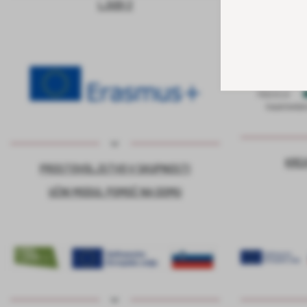
LJUDI 2
KRE
PROSTOVOLJSTVO V SKUPNOSTI
UČNI MODUL POMOČ NA DOMU