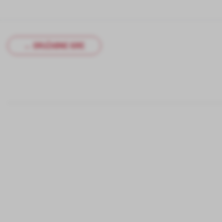
← DRUŽABNE IGRE