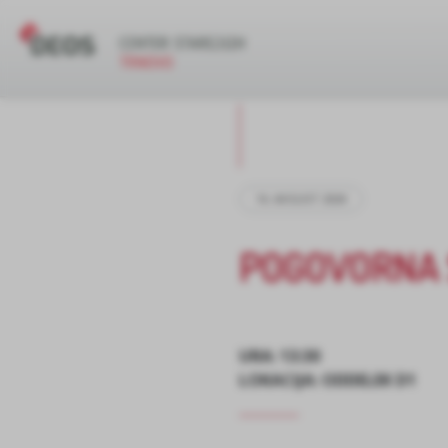
16. AVGUST 2024
POGOVORNA 
URA: 13:30
LOKACIJA: ODDELEK D1