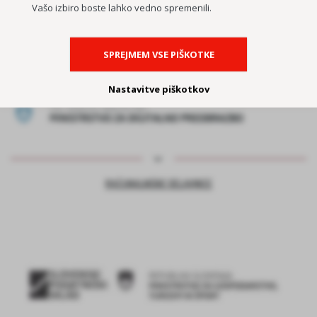
Vašo izbiro boste lahko vedno spremenili.
KREATIVNOST BREZ MEJA
SPREJMEM VSE PIŠKOTKE
Nastavitve piškotkov
RAČUNALNIŠKE DELAVNICE