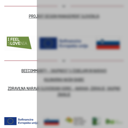
PROJEKT DESIGN MANAGEMENT SLOVENIJA
BEECOMMUNITY – SKUPNOST S ČEBELAMI IN NARAVO
KULINARIKA NAŠIH BABIC
ZDRAVILNA NARAVA SLOVENSKIH GORIC – NARAVA, ZDRAVJE, SKUPNO
ZNANJE