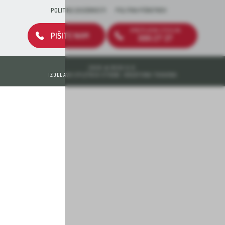
POLITIKA ZASEBNOSTI
POLITIKA PIŠKOTKOV
BREZPLAČNA ŠTEVILKA
PIŠITE NAM
080 27 37
2026 © DEOS D.D.
IZDELAVA SPLETNIH STRANI: KREATIVNA TOVARNA