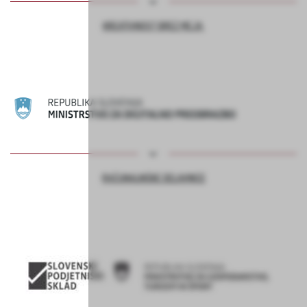
KREATIVNOST BREZ MEJA
RAČUNALNIŠKE DELAVNICE