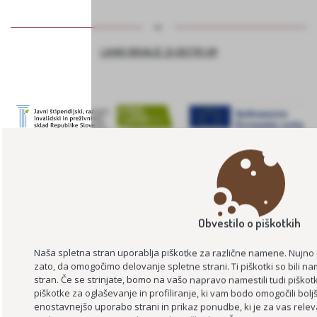
LAHKO BRANJE ZA BISTRI UM
PODPORA PODJETJEM ZA PODALJŠEVANJE DELOVNE AKTIVNOSTI –
PROJEKT ASI+
Obvestilo o piškotkih
Naša spletna stran uporablja piškotke za različne namene. Nujno
zato, da omogočimo delovanje spletne strani. Ti piškotki so bili 
stran. Če se strinjate, bomo na vašo napravo namestili tudi piškotk
piškotke za oglaševanje in profiliranje, ki vam bodo omogočili bol
enostavnejšo uporabo strani in prikaz ponudbe, ki je za vas relev