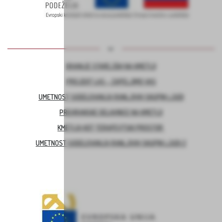
BIVANJE STAREJŠIH NA KMETIJI
PROJEKT LAS – ZAPELJIMO VAS
UMETNOST SODELOVANJA RANLJIVIH SKUPIN LJUDI
PREHRANSKE DELAVNICE NA KMETIJI
KMETIJA KOT TERAPEVTSKI PROSTOR
UMETNOST SODELOVANJA RANLJIVIH SKUPIN LJUDI 2