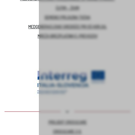
ČUTIM – ŽIVIM
DEMENCI PRIJAZNA TOČKA
MEDGENERACIJSKO SREDIŠČE PRI OŠ HORJUL
MREŽA BREZPLAČNIH E-PREVOZOV
PROJEKT CROSSCARE
CROSSCARE 2.0