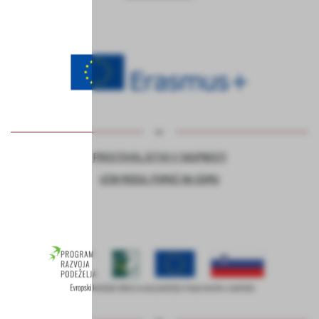
PROSTOVOLJSTVO V SKUPNOSTI
UČNI MODUL POMOČ NA DOMU