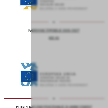
KADROVSKE ŠTIPENDIJE 2026/2027
KOC AS
MEDGENERACIJSKO POVEZOVANJE ZA VARNO STAROST