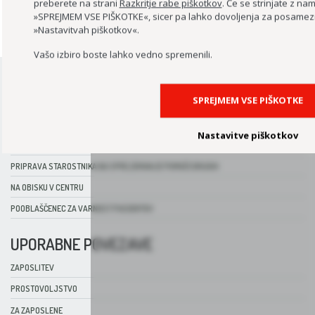
preberete na strani
Razkritje rabe piškotkov
. Če se strinjate z nam
»SPREJMEM VSE PIŠKOTKE«, sicer pa lahko dovoljenja za posamezn
ZDRAVSTVENO NEGOVALNA ENOTA
»Nastavitvah piškotkov«.
Vašo izbiro boste lahko vedno spremenili.
SPREJMEM VSE PIŠKOTKE
UPORABNE INFORMACIJE
Nastavitve piškotkov
SPREJEM V CENTER
PRIPRAVA STAROSTNIKA NA SPREJEMANJE POMOČI DRUGIH
NA OBISKU V CENTRU
POOBLAŠČENEC ZA VARNOST PACIENTOV
UPORABNE POVEZAVE
ZAPOSLITEV
PROSTOVOLJSTVO
ZA ZAPOSLENE