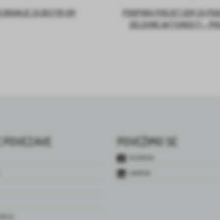
 BRANJE ZA BISTRI UM
PODPORA PODJETJEM ZA PO
DELOVNE AKTIVNOSTI – PR
 POVEZAVE
POVEŽIMO SE
FACEBOOK
LINKEDIN
JENJA