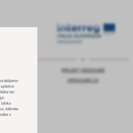
NJE ZA VARNO
PROJEKT CROSSCARE
CROSSCARE 2.0
porabljamo
 spletno
itike ter
jo,
TOČKA
h lahko
RI OŠ HORJUL
v, kliknite
dite v
PREVOZOV