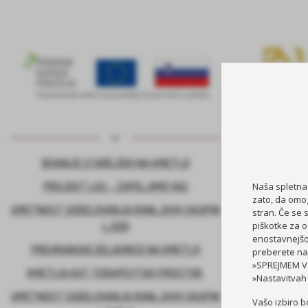
BIVANJE STAREJŠIH NA KMETIJI
KADROVSK
PROJEKT LAS – ZAPELJIMO VAS
Naša spletna
zato, da omog
UMETNOST SODELOVANJA RANLJIVIH SKUPIN
stran. Če se 
piškotke za o
LJUDI
enostavnejšo 
PREHRANSKE DELAVNICE NA KMETIJI
preberete na
»SPREJMEM VS
KMETIJA KOT TERAPEVTSKI PROSTOR
»Nastavitvah
UMETNOST SODELOVANJA RANLJIVIH SKUPIN
Vašo izbiro b