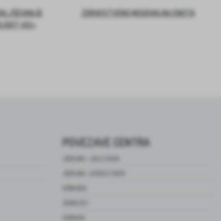
DALJŠEVANJE
ZDRAVSTVENO NEGOVALNA ENOTA
OJEKT ASI+
POVEZAVE CENTRA
JEDILNIK – JULIJ 2026
JEDILNIK – AVGUST 2026
HIŠNI RED
CENIK ZSV
CENIK DO