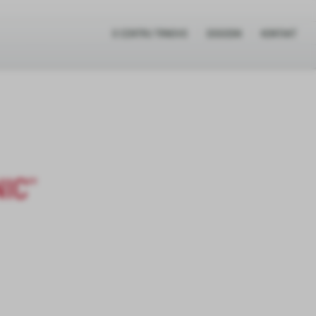
O CENTRU TRNOVO
DOGODKI
KONTAKT
IC”