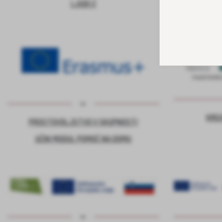
LJUDI 2
KRE
PROSTOVOLJSTVO V SKUPNOSTI
UČNI MODUL POMOČ NA DOMU