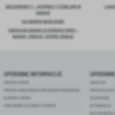
BEECOMMUNITY – SKUPNOST S ČEBELAMI IN
LAHKO
NARAVO
KULINARIKA NAŠIH BABIC
ZDRAVILNA NARAVA SLOVENSKIH GORIC –
NARAVA, ZDRAVJE, SKUPNO ZNANJE
UPORABNE INFORMACIJE
UPORABNE
SPREJEM V CENTER
ZAPOSLITEV
PRIPRAVA STAROSTNIKA NA SPREJEMANJE POMOČI DRUGIH
PROSTOVOLJSTVO
NA OBISKU V CENTRU
ZA ZAPOSLENE
POOBLAŠČENEC ZA VARNOST PACIENTOV
ZA STANOVALCE
REVIJA NITKE ŽIVL