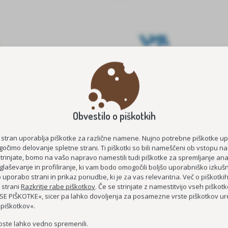
Obvestilo o piškotkih
E ŠTIPENDIJE 2026/2027
MEDGENERACIJSKO POVEZOVA
STAROST
KOC AS
 stran uporablja piškotke za različne namene. Nujno potrebne piškotke u
očimo delovanje spletne strani. Ti piškotki so bili nameščeni ob vstopu na
ČUTIM – ŽIVIM
strinjate, bomo na vašo napravo namestili tudi piškotke za spremljanje anal
glaševanje in profiliranje, ki vam bodo omogočili boljšo uporabniško izkušn
DEMENCI PRIJAZNA 
uporabo strani in prikaz ponudbe, ki je za vas relevantna. Več o piškotki
MEDGENERACIJSKO SREDIŠČE P
 strani
Razkritje rabe piškotkov
. Če se strinjate z namestitvijo vseh piškotko
E PIŠKOTKE«, sicer pa lahko dovoljenja za posamezne vrste piškotkov ure
MREŽA BREZPLAČNIH E-
 piškotkov«.
oste lahko vedno spremenili.