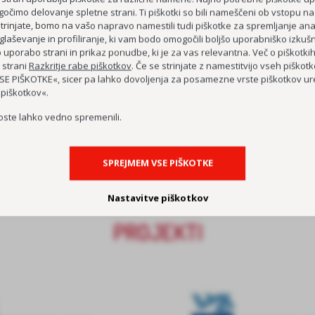
očimo delovanje spletne strani. Ti piškotki so bili nameščeni ob vstopu na
strinjate, bomo na vašo napravo namestili tudi piškotke za spremljanje anal
glaševanje in profiliranje, ki vam bodo omogočili boljšo uporabniško izkušn
uporabo strani in prikaz ponudbe, ki je za vas relevantna. Več o piškotki
 strani
Razkritje rabe piškotkov
. Če se strinjate z namestitvijo vseh piškotko
E PIŠKOTKE«, sicer pa lahko dovoljenja za posamezne vrste piškotkov ure
 piškotkov«.
oste lahko vedno spremenili.
NAZAJ
SPREJMEM VSE PIŠKOTKE
Nastavitve piškotkov
PROJEKTI