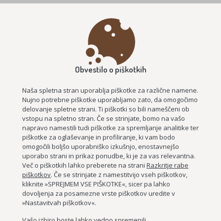
Obvestilo o piškotkih
Naša spletna stran uporablja piškotke za različne namene.
PROSTOVOLJSTVO V SKUPNOSTI
Nujno potrebne piškotke uporabljamo zato, da omogočimo
delovanje spletne strani. Ti piškotki so bili nameščeni ob
UČNI MODUL POMOČ NA DOMU
vstopu na spletno stran. Če se strinjate, bomo na vašo
napravo namestili tudi piškotke za spremljanje analitike ter
piškotke za oglaševanje in profiliranje, ki vam bodo
omogočili boljšo uporabniško izkušnjo, enostavnejšo
uporabo strani in prikaz ponudbe, ki je za vas relevantna.
Več o piškotkih lahko preberete na strani
Razkritje rabe
piškotkov
. Če se strinjate z namestitvijo vseh piškotkov,
kliknite »SPREJMEM VSE PIŠKOTKE«, sicer pa lahko
dovoljenja za posamezne vrste piškotkov uredite v
»Nastavitvah piškotkov«.
Vašo izbiro boste lahko vedno spremenili.