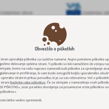
E ŠTIPENDIJE 2026/2027
MEDGENERACIJSKO POVEZOVA
Obvestilo o piškotkih
STAROST
KOC AS
ČUTIM – ŽIVIM
 stran uporablja piškotke za različne namene. Nujno potrebne piškotke u
očimo delovanje spletne strani. Ti piškotki so bili nameščeni ob vstopu na
DEMENCI PRIJAZNA 
strinjate, bomo na vašo napravo namestili tudi piškotke za spremljanje anal
glaševanje in profiliranje, ki vam bodo omogočili boljšo uporabniško izkušn
MEDGENERACIJSKO SREDIŠČE P
uporabo strani in prikaz ponudbe, ki je za vas relevantna. Več o piškotki
 strani
Razkritje rabe piškotkov
. Če se strinjate z namestitvijo vseh piškotko
MREŽA BREZPLAČNIH E-
E PIŠKOTKE«, sicer pa lahko dovoljenja za posamezne vrste piškotkov ure
 piškotkov«.
oste lahko vedno spremenili.