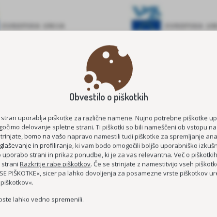
E ŠTIPENDIJE 2026/2027
MEDGENERACIJSKO POVEZOVA
Obvestilo o piškotkih
STAROST
KOC AS
ČUTIM – ŽIVIM
 stran uporablja piškotke za različne namene. Nujno potrebne piškotke u
očimo delovanje spletne strani. Ti piškotki so bili nameščeni ob vstopu na
DEMENCI PRIJAZNA 
strinjate, bomo na vašo napravo namestili tudi piškotke za spremljanje anal
glaševanje in profiliranje, ki vam bodo omogočili boljšo uporabniško izkušn
MEDGENERACIJSKO SREDIŠČE P
uporabo strani in prikaz ponudbe, ki je za vas relevantna. Več o piškotki
 strani
Razkritje rabe piškotkov
. Če se strinjate z namestitvijo vseh piškotko
MREŽA BREZPLAČNIH E-
E PIŠKOTKE«, sicer pa lahko dovoljenja za posamezne vrste piškotkov ure
 piškotkov«.
oste lahko vedno spremenili.