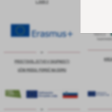
LJUDI 2
KRE
PROSTOVOLJSTVO V SKUPNOSTI
UČNI MODUL POMOČ NA DOMU