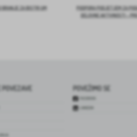
 BRANJE ZA BISTRI UM
PODPORA PODJETJEM ZA PO
DELOVNE AKTIVNOSTI – PR
 POVEZAVE
POVEŽIMO SE
FACEBOOK
LINKEDIN
JENJA