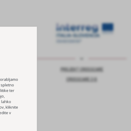
NJE ZA VARNO
PROJEKT CROSSCARE
CROSSCARE 2.0
porabljamo
 spletno
itike ter
jo,
TOČKA
h lahko
RI OŠ HORJUL
v, kliknite
dite v
PREVOZOV