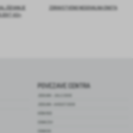
DALJŠEVANJE
ZDRAVSTVENO NEGOVALNA ENOTA
OJEKT ASI+
POVEZAVE CENTRA
JEDILNIK – JULIJ 2026
JEDILNIK – AVGUST 2026
HIŠNI RED
CENIK ZSV
CENIK DO