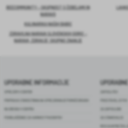
BEECOMMUNITY – SKUPNOST S ČEBELAMI IN
LAHKO
NARAVO
KULINARIKA NAŠIH BABIC
ZDRAVILNA NARAVA SLOVENSKIH GORIC –
NARAVA, ZDRAVJE, SKUPNO ZNANJE
UPORABNE INFORMACIJE
UPORABNE
SPREJEM V CENTER
ZAPOSLITEV
PRIPRAVA STAROSTNIKA NA SPREJEMANJE POMOČI DRUGIH
PROSTOVOLJSTVO
NA OBISKU V CENTRU
ZA ZAPOSLENE
POOBLAŠČENEC ZA VARNOST PACIENTOV
ZA STANOVALCE
REVIJA NITKE ŽIVL