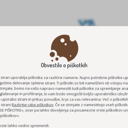
Obvestilo o piškotkih
E ŠTIPENDIJE 2026/2027
MEDGENERACIJSKO POVEZOVA
STAROST
KOC AS
 stran uporablja piškotke za različne namene. Nujno potrebne piškotke u
očimo delovanje spletne strani. Ti piškotki so bili nameščeni ob vstopu na
ČUTIM – ŽIVIM
strinjate, bomo na vašo napravo namestili tudi piškotke za spremljanje anal
glaševanje in profiliranje, ki vam bodo omogočili boljšo uporabniško izkušn
DEMENCI PRIJAZNA 
uporabo strani in prikaz ponudbe, ki je za vas relevantna. Več o piškotki
MEDGENERACIJSKO SREDIŠČE P
 strani
Razkritje rabe piškotkov
. Če se strinjate z namestitvijo vseh piškotko
E PIŠKOTKE«, sicer pa lahko dovoljenja za posamezne vrste piškotkov ure
MREŽA BREZPLAČNIH E-
 piškotkov«.
oste lahko vedno spremenili.