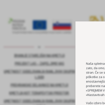
BIVANJE STAREJŠIH NA KMETIJI
KADROVSK
PROJEKT LAS – ZAPELJIMO VAS
Naša spletna
zato, da omog
UMETNOST SODELOVANJA RANLJIVIH SKUPIN
stran. Če se 
piškotke za o
LJUDI
enostavnejšo 
PREHRANSKE DELAVNICE NA KMETIJI
preberete na
»SPREJMEM VS
KMETIJA KOT TERAPEVTSKI PROSTOR
»Nastavitvah
UMETNOST SODELOVANJA RANLJIVIH SKUPIN
Vašo izbiro b