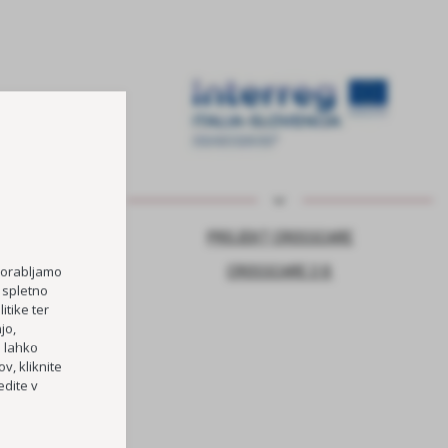
NJE ZA VARNO
PROJEKT CROSSCARE
CROSSCARE 2.0
porabljamo
 spletno
itike ter
jo,
TOČKA
h lahko
RI OŠ HORJUL
v, kliknite
dite v
PREVOZOV