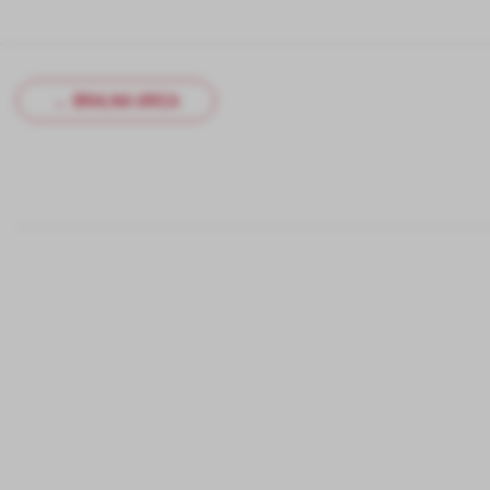
← BRALNA URICA