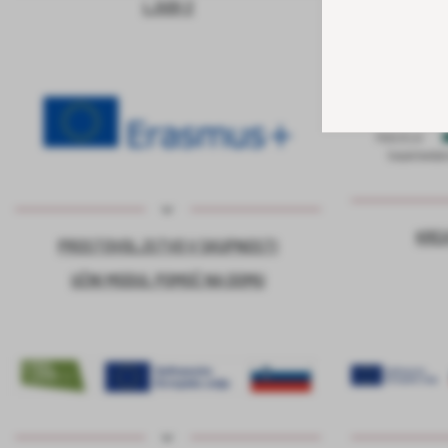
LJUDI 2
KRE
PROSTOVOLJSTVO V SKUPNOSTI
UČNI MODUL POMOČ NA DOMU