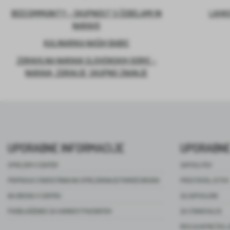
BEECOMMUNITY – SKUPNOST S ČEBELAMI IN
LAHKO
NARAVO
KULINARIKA NAŠIH BABIC
ZDRAVILNA NARAVA SLOVENSKIH GORIC –
NARAVA, ZDRAVJE, SKUPNO ZNANJE
UPORABNE INFORMACIJE
UPORABNE
SPREJEM V CENTER
ZAPOSLITEV
PRIPRAVA STAROSTNIKA NA SPREJEMANJE POMOČI DRUGIH
PROSTOVOLJSTVO
NA OBISKU V CENTRU
ZA ZAPOSLENE
POOBLAŠČENEC ZA VARNOST PACIENTOV
ZA STANOVALCE
REVIJA NITKE ŽIVL