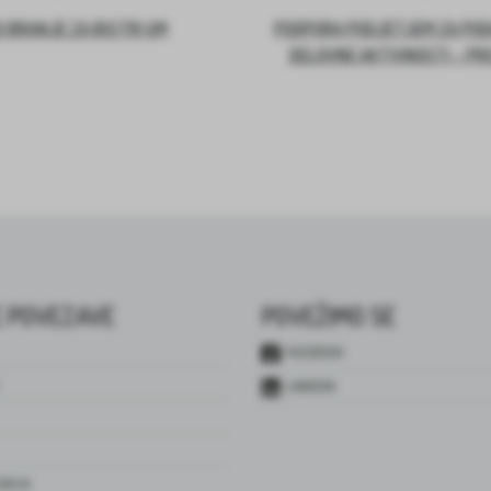
 BRANJE ZA BISTRI UM
PODPORA PODJETJEM ZA PO
DELOVNE AKTIVNOSTI – PR
 POVEZAVE
POVEŽIMO SE
FACEBOOK
LINKEDIN
JENJA