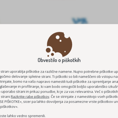
Obvestilo o piškotkih
E ŠTIPENDIJE 2026/2027
MEDGENERACIJSKO POVEZOVA
STAROST
KOC AS
 stran uporablja piškotke za različne namene. Nujno potrebne piškotke u
očimo delovanje spletne strani. Ti piškotki so bili nameščeni ob vstopu na
ČUTIM – ŽIVIM
strinjate, bomo na vašo napravo namestili tudi piškotke za spremljanje anal
glaševanje in profiliranje, ki vam bodo omogočili boljšo uporabniško izkušn
DEMENCI PRIJAZNA 
uporabo strani in prikaz ponudbe, ki je za vas relevantna. Več o piškotki
MEDGENERACIJSKO SREDIŠČE P
 strani
Razkritje rabe piškotkov
. Če se strinjate z namestitvijo vseh piškotko
E PIŠKOTKE«, sicer pa lahko dovoljenja za posamezne vrste piškotkov ure
MREŽA BREZPLAČNIH E-
 piškotkov«.
oste lahko vedno spremenili.