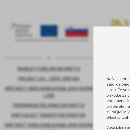
BIVANJE STAREJŠIH NA KMETIJI
KADROVSK
PROJEKT LAS – ZAPELJIMO VAS
Naša spletna
zato, da omog
UMETNOST SODELOVANJA RANLJIVIH SKUPIN
stran. Če se 
piškotke za o
LJUDI
enostavnejšo 
PREHRANSKE DELAVNICE NA KMETIJI
preberete na
»SPREJMEM VS
KMETIJA KOT TERAPEVTSKI PROSTOR
»Nastavitvah
UMETNOST SODELOVANJA RANLJIVIH SKUPIN
Vašo izbiro b