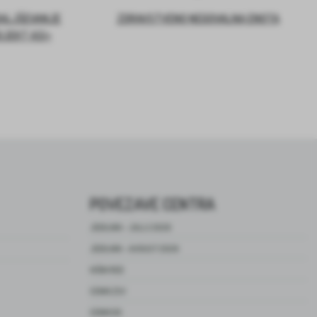
DALJŠEVANJE
ZDRAVSTVENO NEGOVALNA ENOTA
OJEKT ASI+
POVEZAVE CENTRA
JEDILNIK – JULIJ 2026
JEDILNIK – AVGUST 2026
HIŠNI RED
CENIK ZSV
CENIK DO