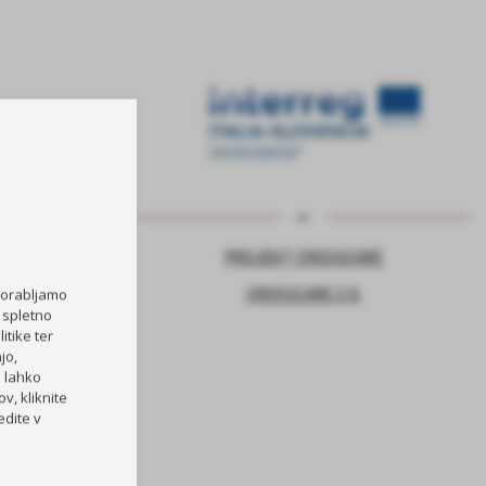
NJE ZA VARNO
PROJEKT CROSSCARE
CROSSCARE 2.0
porabljamo
 spletno
itike ter
jo,
TOČKA
h lahko
RI OŠ HORJUL
v, kliknite
dite v
PREVOZOV