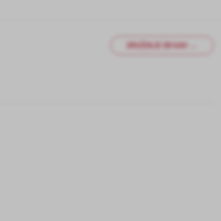
DRUŽENJE OB KAVI →