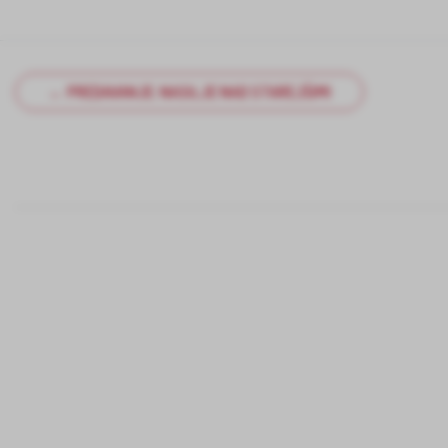
← PREDAVANJE: NASILJE NAD STAREJŠIMI