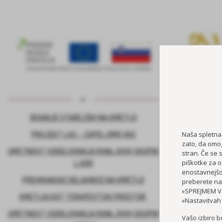
BIVANJE STAREJŠIH NA KMETIJI
KADROVSK
PROJEKT LAS – ZAPELJIMO VAS
Naša spletna
zato, da omog
UMETNOST SODELOVANJA RANLJIVIH SKUPIN
stran. Če se 
piškotke za o
LJUDI
enostavnejšo 
PREHRANSKE DELAVNICE NA KMETIJI
preberete na
»SPREJMEM VS
KMETIJA KOT TERAPEVTSKI PROSTOR
»Nastavitvah
UMETNOST SODELOVANJA RANLJIVIH SKUPIN
Vašo izbiro b