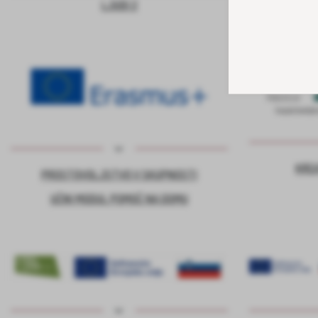
LJUDI 2
KRE
PROSTOVOLJSTVO V SKUPNOSTI
UČNI MODUL POMOČ NA DOMU