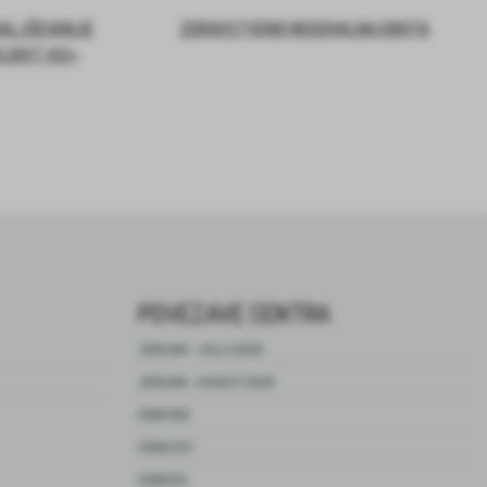
DALJŠEVANJE
ZDRAVSTVENO NEGOVALNA ENOTA
OJEKT ASI+
POVEZAVE CENTRA
JEDILNIK – JULIJ 2026
JEDILNIK – AVGUST 2026
HIŠNI RED
CENIK ZSV
CENIK DO