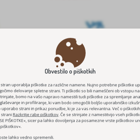
Obvestilo o piškotkih
E ŠTIPENDIJE 2026/2027
MEDGENERACIJSKO POVEZOVA
STAROST
KOC AS
 stran uporablja piškotke za različne namene. Nujno potrebne piškotke u
očimo delovanje spletne strani. Ti piškotki so bili nameščeni ob vstopu na
ČUTIM – ŽIVIM
strinjate, bomo na vašo napravo namestili tudi piškotke za spremljanje anal
glaševanje in profiliranje, ki vam bodo omogočili boljšo uporabniško izkušn
DEMENCI PRIJAZNA 
uporabo strani in prikaz ponudbe, ki je za vas relevantna. Več o piškotki
MEDGENERACIJSKO SREDIŠČE P
 strani
Razkritje rabe piškotkov
. Če se strinjate z namestitvijo vseh piškotko
E PIŠKOTKE«, sicer pa lahko dovoljenja za posamezne vrste piškotkov ure
MREŽA BREZPLAČNIH E-
 piškotkov«.
oste lahko vedno spremenili.