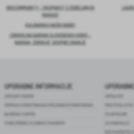
BEECOMMUNITY – SKUPNOST S ČEBELAMI IN
LAHKO
NARAVO
KULINARIKA NAŠIH BABIC
ZDRAVILNA NARAVA SLOVENSKIH GORIC –
NARAVA, ZDRAVJE, SKUPNO ZNANJE
UPORABNE INFORMACIJE
UPORABNE
SPREJEM V CENTER
ZAPOSLITEV
PRIPRAVA STAROSTNIKA NA SPREJEMANJE POMOČI DRUGIH
PROSTOVOLJSTVO
NA OBISKU V CENTRU
ZA ZAPOSLENE
POOBLAŠČENEC ZA VARNOST PACIENTOV
ZA STANOVALCE
REVIJA NITKE ŽIVL