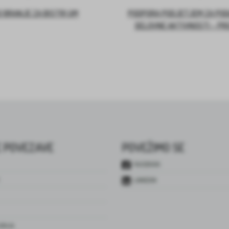
 BRANJE ZA BISTRI UM
PODPORA PODJETJEM ZA PO
DELOVNE AKTIVNOSTI – PR
 POVEZAVE
POVEŽIMO SE
FACEBOOK
LINKEDIN
JENJA