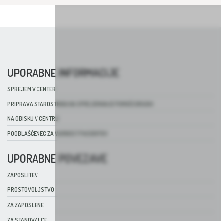
ZDRAVSTVENO NEGOVALNA ENOTA
UPORABNE INFORMACIJE
SPREJEM V CENTER
PRIPRAVA STAROSTNIKA NA SPREJEMANJE POMOČI DRUGIH
NA OBISKU V CENTRU
POOBLAŠČENEC ZA VARNOST PACIENTOV
UPORABNE POVEZAVE
ZAPOSLITEV
PROSTOVOLJSTVO
ZA ZAPOSLENE
ZA STANOVALCE