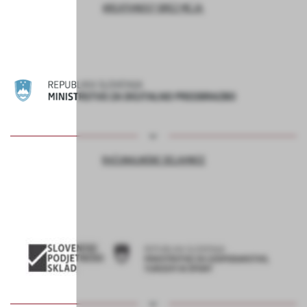
KREATIVNOST BREZ MEJA
RAČUNALNIŠKE DELAVNICE