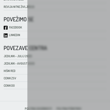
REVIJA NITKE ŽIVLJENJA
POVEŽIMO SE
FACEBOOK
LINKEDIN
POVEZAVE CENTRA
JEDILNIK – JULIJ 2026
JEDILNIK – AVGUST 2026
HIŠNI RED
CENIK ZSV
CENIK DO
POLITIKA ZASEBNOSTI
POLITIKA PIŠKOTKOV