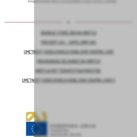
BIVANJE STAREJŠIH NA KMETIJI
PROJEKT LAS – ZAPELJIMO VAS
UMETNOST SODELOVANJA RANLJIVIH SKUPIN LJUDI
PREHRANSKE DELAVNICE NA KMETIJI
KMETIJA KOT TERAPEVTSKI PROSTOR
UMETNOST SODELOVANJA RANLJIVIH SKUPIN LJUDI 2