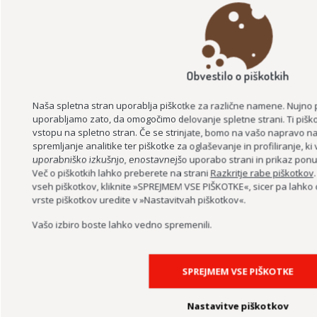
LAHKO BRANJE ZA BISTRI UM
Obvestilo o piškotkih
Naša spletna stran uporablja piškotke za različne namene. Nujno 
uporabljamo zato, da omogočimo delovanje spletne strani. Ti piško
vstopu na spletno stran. Če se strinjate, bomo na vašo napravo nam
spremljanje analitike ter piškotke za oglaševanje in profiliranje, k
uporabniško izkušnjo, enostavnejšo uporabo strani in prikaz ponud
PODPORA PODJETJEM ZA PODALJŠEVANJE DELOVNE AKTIVNOSTI –
Več o piškotkih lahko preberete na strani
Razkritje rabe piškotkov
PROJEKT ASI+
vseh piškotkov, kliknite »SPREJMEM VSE PIŠKOTKE«, sicer pa lahk
vrste piškotkov uredite v »Nastavitvah piškotkov«.
Vašo izbiro boste lahko vedno spremenili.
SPREJMEM VSE PIŠKOTKE
Nastavitve piškotkov