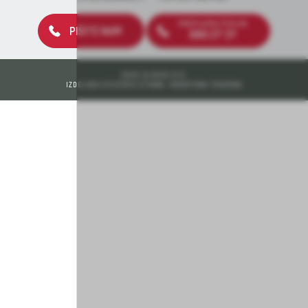
BREZPLAČNA ŠTEVILKA
PIŠITE NAM
080 27 37
2026 © DEOS D.D.
IZDELAVA SPLETNIH STRANI: KREATIVNA TOVARNA