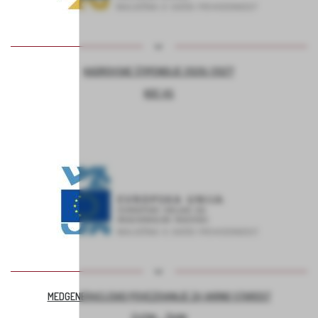
KADROVSKE ŠTIPENDIJE 2026/2027
KOC AS
MEDGENERACIJSKO POVEZOVANJE ZA VARNO STAROST