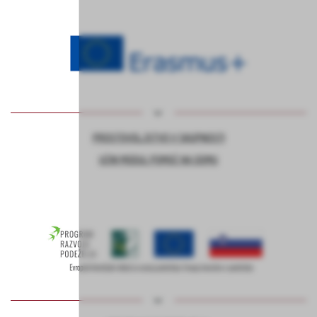
PROSTOVOLJSTVO V SKUPNOSTI
UČNI MODUL POMOČ NA DOMU