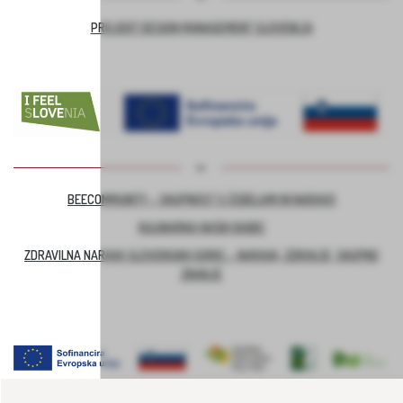
PROJEKT DESIGN MANAGEMENT SLOVENIJA
BEECOMMUNITY – SKUPNOST S ČEBELAMI IN NARAVO
KULINARIKA NAŠIH BABIC
ZDRAVILNA NARAVA SLOVENSKIH GORIC – NARAVA, ZDRAVJE, SKUPNO
ZNANJE