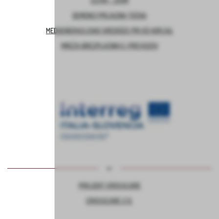
ČUTIM – ŽIVIM
DEMENCI PRIJAZNA TOČKA
MEDGENERACIJSKO SREDIŠČE PRI OŠ HORJUL
MREŽA BREZPLAČNIH E-PREVOZOV
PROJEKT CROSSCARE
CROSSCARE 2.0