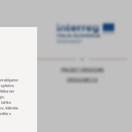
NJE ZA VARNO
PROJEKT CROSSCARE
CROSSCARE 2.0
porabljamo
 spletno
itike ter
jo,
TOČKA
h lahko
RI OŠ HORJUL
v, kliknite
dite v
PREVOZOV