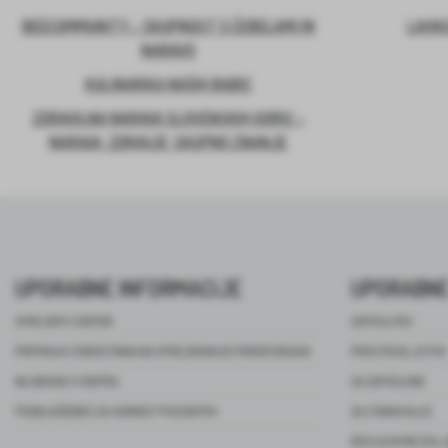
BEECOMMUNITY – SKUPNOST S ČEBELAMI IN
LAHKO
NARAVO
KULINARIKA NAŠIH BABIC
ZDRAVILNA NARAVA SLOVENSKIH GORIC –
NARAVA, ZDRAVJE, SKUPNO ZNANJE
UPORABNE INFORMACIJE
UPORABNE
SPREJEM V CENTER
ZAPOSLITEV
PRIPRAVA STAROSTNIKA NA SPREJEMANJE POMOČI DRUGIH
PROSTOVOLJSTVO
NA OBISKU V CENTRU
ZA ZAPOSLENE
POOBLAŠČENEC ZA VARNOST PACIENTOV
ZA STANOVALCE
REVIJA NITKE ŽIVL