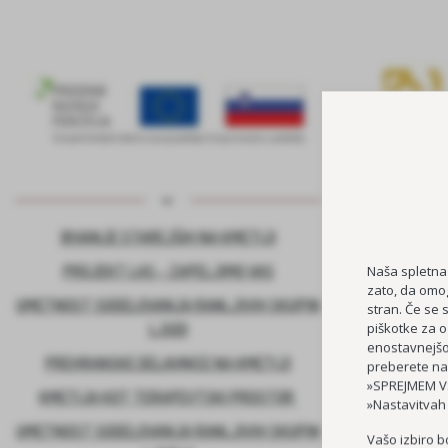
BIVANJE STAREJŠIH NA KMETIJI
KADROVSK
PROJEKT LAS – ZAPELJIMO VAS
Naša spletna
zato, da omog
UMETNOST SODELOVANJA RANLJIVIH SKUPIN
stran. Če se 
piškotke za o
LJUDI
enostavnejšo 
PREHRANSKE DELAVNICE NA KMETIJI
preberete na
»SPREJMEM VS
KMETIJA KOT TERAPEVTSKI PROSTOR
»Nastavitvah
UMETNOST SODELOVANJA RANLJIVIH SKUPIN
Vašo izbiro b