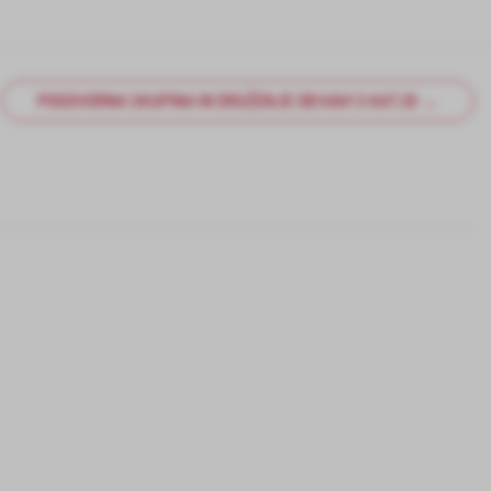
POGOVORNA SKUPINA IN DRUŽENJE OB KAVI S KATJO →