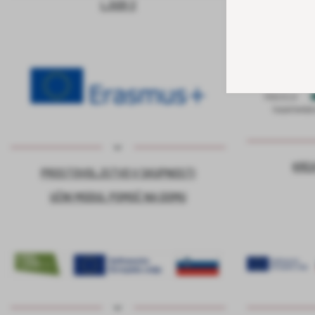
LJUDI 2
KRE
PROSTOVOLJSTVO V SKUPNOSTI
UČNI MODUL POMOČ NA DOMU