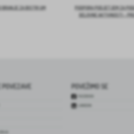
 BRANJE ZA BISTRI UM
PODPORA PODJETJEM ZA PO
DELOVNE AKTIVNOSTI – PR
 POVEZAVE
POVEŽIMO SE
FACEBOOK
LINKEDIN
JENJA