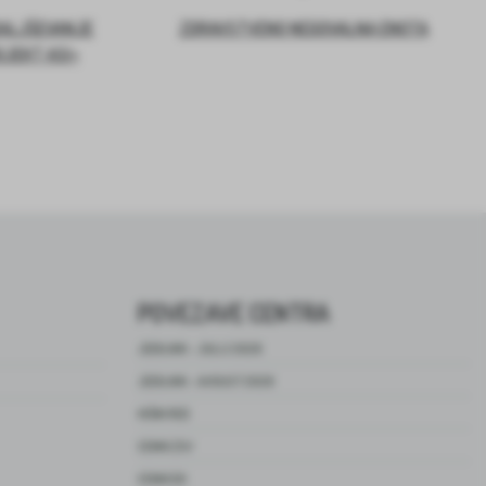
DALJŠEVANJE
ZDRAVSTVENO NEGOVALNA ENOTA
OJEKT ASI+
POVEZAVE CENTRA
JEDILNIK – JULIJ 2026
JEDILNIK – AVGUST 2026
HIŠNI RED
CENIK ZSV
CENIK DO