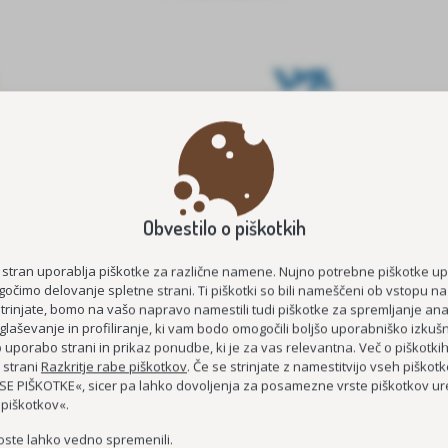
Obvestilo o piškotkih
E ŠTIPENDIJE 2026/2027
MEDGENERACIJSKO POVEZOVA
STAROST
KOC AS
 stran uporablja piškotke za različne namene. Nujno potrebne piškotke u
očimo delovanje spletne strani. Ti piškotki so bili nameščeni ob vstopu na
ČUTIM – ŽIVIM
strinjate, bomo na vašo napravo namestili tudi piškotke za spremljanje anal
glaševanje in profiliranje, ki vam bodo omogočili boljšo uporabniško izkušn
DEMENCI PRIJAZNA 
uporabo strani in prikaz ponudbe, ki je za vas relevantna. Več o piškotki
MEDGENERACIJSKO SREDIŠČE P
 strani
Razkritje rabe piškotkov
. Če se strinjate z namestitvijo vseh piškotko
E PIŠKOTKE«, sicer pa lahko dovoljenja za posamezne vrste piškotkov ure
MREŽA BREZPLAČNIH E-
 piškotkov«.
oste lahko vedno spremenili.