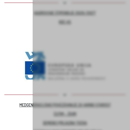
KADROVSKE ŠTIPENDIJE 2026/2027
KOC AS
MEDGENERACIJSKO POVEZOVANJE ZA VARNO STAROST
ČUTIM – ŽIVIM
DEMENCI PRIJAZNA TOČKA