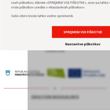
vseh piškotkov, kliknite »SPREJMEM VSE PIŠKOTKE«, sicer pa lahk
vrste piškotkov uredite v »Nastavitvah piškotkov«.
Vašo izbiro boste lahko vedno spremenili.
SPREJMEM VSE PIŠKOTKE
Nastavitve piškotkov
PODPORA PODJETJEM ZA PODALJŠEVANJE DELOVNE AKTIVNOSTI –
PROJEKT ASI+
ZDRAVSTVENO NEGOVALNA ENOTA