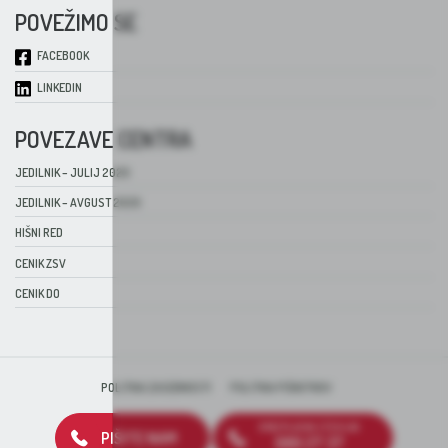
POVEŽIMO SE
FACEBOOK
LINKEDIN
POVEZAVE CENTRA
JEDILNIK – JULIJ 2026
JEDILNIK – AVGUST 2026
HIŠNI RED
CENIK ZSV
CENIK DO
POLITIKA ZASEBNOSTI
POLITIKA PIŠKOTKOV
BREZPLAČNA ŠTEVILKA
PIŠITE NAM
080 27 37