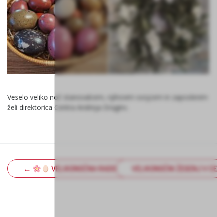
Veselo veliko noč stanovalcem, njihovim svojcem in zaposlenim
želi direktorica Centra Andreja Draginc.
←
VELIKONOČNA RADOST V ČRNUČAH
VELIKONOČNI ŽEGENJ V C