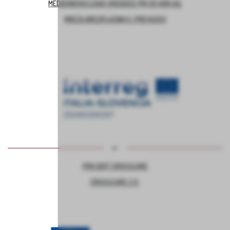
MEDGENERACIJSKO SREDIŠČE PRI OŠ HORJUL
MREŽA BREZPLAČNIH E-PREVOZOV
PROJEKT CROSSCARE
CROSSCARE 2.0