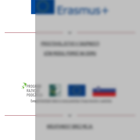
PROSTOVOLJSTVO V SKUPNOSTI
UČNI MODUL POMOČ NA DOMU
KREATIVNOST BREZ MEJA