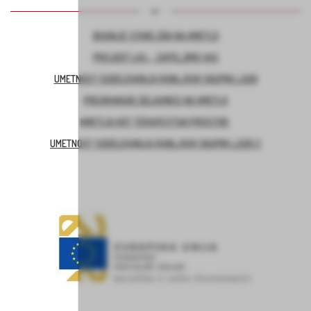
BIVANJE STAREJŠIH NA KMETIJI
PROJEKT LAS – ZAPELJIMO VAS
UMETNOST SODELOVANJA RANLJIVIH SKUPIN LJUDI
PREHRANSKE DELAVNICE NA KMETIJI
KMETIJA KOT TERAPEVTSKI PROSTOR
UMETNOST SODELOVANJA RANLJIVIH SKUPIN LJUDI 2