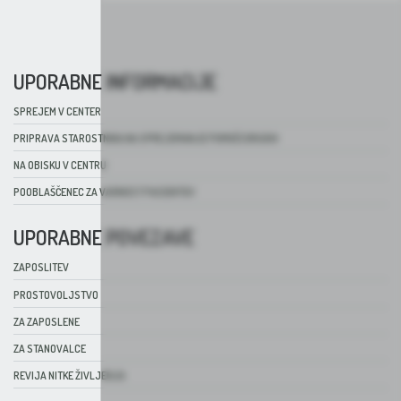
UPORABNE INFORMACIJE
SPREJEM V CENTER
PRIPRAVA STAROSTNIKA NA SPREJEMANJE POMOČI DRUGIH
NA OBISKU V CENTRU
POOBLAŠČENEC ZA VARNOST PACIENTOV
UPORABNE POVEZAVE
ZAPOSLITEV
PROSTOVOLJSTVO
ZA ZAPOSLENE
ZA STANOVALCE
REVIJA NITKE ŽIVLJENJA