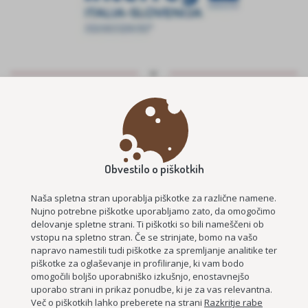
PROJEKT CROSSCARE
CROSSCARE 2.0
Obvestilo o piškotkih
Naša spletna stran uporablja piškotke za različne namene.
Nujno potrebne piškotke uporabljamo zato, da omogočimo
delovanje spletne strani. Ti piškotki so bili nameščeni ob
vstopu na spletno stran. Če se strinjate, bomo na vašo
napravo namestili tudi piškotke za spremljanje analitike ter
piškotke za oglaševanje in profiliranje, ki vam bodo
omogočili boljšo uporabniško izkušnjo, enostavnejšo
PROSTOVOLJSTVO V SKUPNOSTI
uporabo strani in prikaz ponudbe, ki je za vas relevantna.
UČNI MODUL POMOČ NA DOMU
Več o piškotkih lahko preberete na strani
Razkritje rabe