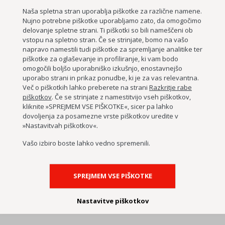
Naša spletna stran uporablja piškotke za različne namene.
Nujno potrebne piškotke uporabljamo zato, da omogočimo
delovanje spletne strani. Ti piškotki so bili nameščeni ob
vstopu na spletno stran. Če se strinjate, bomo na vašo
MEDGENERACIJSKO POVEZOVANJE ZA VARNO STAROST
napravo namestili tudi piškotke za spremljanje analitike ter
piškotke za oglaševanje in profiliranje, ki vam bodo
ČUTIM – ŽIVIM
omogočili boljšo uporabniško izkušnjo, enostavnejšo
uporabo strani in prikaz ponudbe, ki je za vas relevantna.
DEMENCI PRIJAZNA TOČKA
Več o piškotkih lahko preberete na strani
Razkritje rabe
MEDGENERACIJSKO SREDIŠČE PRI OŠ HORJUL
piškotkov
. Če se strinjate z namestitvijo vseh piškotkov,
kliknite »SPREJMEM VSE PIŠKOTKE«, sicer pa lahko
MREŽA BREZPLAČNIH E-PREVOZOV
dovoljenja za posamezne vrste piškotkov uredite v
»Nastavitvah piškotkov«.
Vašo izbiro boste lahko vedno spremenili.
SPREJMEM VSE PIŠKOTKE
Nastavitve piškotkov