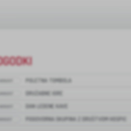
OGODKI
POLETNA TOMBOLA
 AVGUST
DRUŽABNE IGRE
 AVGUST
DAN LEDENE KAVE
 AVGUST
POGOVORNA SKUPINA Z DRUŠTVOM HOSPIC
 AVGUST