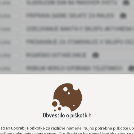
SLADOLEDNI DAN NA MAKOVEM SVETU
. JULIJ
PRIPRAVA SADNE SOLATE ZA MALICO
. JULIJ
IZDELOVANJE NAKITA V SKLOPU AKTIVNEGA
. JULIJ
PREDAVANJE ZA STANOVALCE V SKLOPU CK
. JULIJ
RISARSKO USTVARJANJE
. JULIJ
MOBILNI HEROJI (UPORABA TELEFONOV)
. JULIJ
REZANJE SIVKE
. JULIJ
VRTNARJENJE ZUNAJ PRED CENTROM
. JULIJ
POGOVORNE URICE – DRUŠTVO HOSPIC
. JULIJ
Obvestilo o piškotkih
DNEVNE AKTIVNOSTI NA MAKOVEM SVETU
. JULIJ
 stran uporablja piškotke za različne namene. Nujno potrebne piškotke u
očimo delovanje spletne strani. Ti piškotki so bili nameščeni ob vstopu na