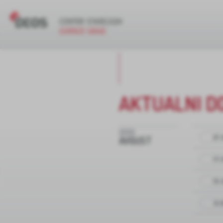
AKTUALNI D
2026
27.
AVGUST
17.
13.
8.