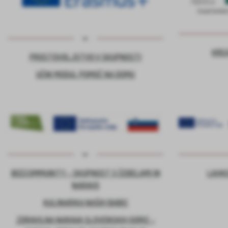
KRE
PROSTOVOLJSTVO V SKUPNOSTI
UČNI MODUL POMOČ NA DOMU
BEECOMMUNITY – SKUPNOST S ČEBELAMI IN
LAHKO
NARAVO
KULINARIKA NAŠIH BABIC
ZDRAVILNA NARAVA SLOVENSKIH GORIC –