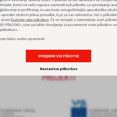
strinjate, bomo na vašo napravo namestili tudi piškotke za spremljanje anal
glaševanje in profiliranje, ki vam bodo omogočili boljšo uporabniško izkušn
uporabo strani in prikaz ponudbe, ki je za vas relevantna. Več o piškotki
 strani
Razkritje rabe piškotkov
. Če se strinjate z namestitvijo vseh piškotko
E PIŠKOTKE«, sicer pa lahko dovoljenja za posamezne vrste piškotkov ure
 piškotkov«.
oste lahko vedno spremenili.
SPREJMEM VSE PIŠKOTKE
Nastavitve piškotkov
PROJEKTI