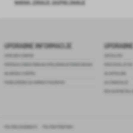
NARAVA, ZDRAVJE, SKUPNO ZNANJE
UPORABNE INFORMACIJE
UPORABNE
SPREJEM V CENTER
ZAPOSLITEV
PRIPRAVA STAROSTNIKA NA SPREJEMANJE POMOČI DRUGIH
PROSTOVOLJSTVO
NA OBISKU V CENTRU
ZA ZAPOSLENE
POOBLAŠČENEC ZA VARNOST PACIENTOV
ZA STANOVALCE
REVIJA NITKE ŽIVL
POLITIKA ZASEBNOSTI
POLITIKA PIŠKOTKOV