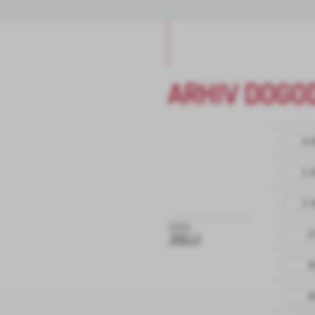
ARHIV DOGO
6.
3.
3.
2026
31
JULIJ
30
30