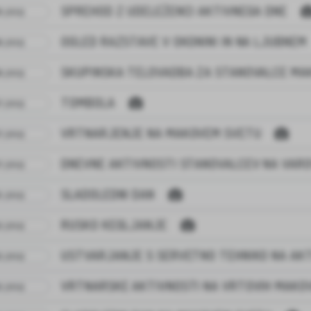
SPREHOD Z UDELEŽENCI AKTIVNEGA DNE
. JULIJ
OGLED RAZSTAVE V OKONINI IN NA LJUBNEM
. JULIJ
SKUPINSKA TELOVADBA ZA STANOVALCE MA
. JULIJ
TOMBOLA
. JULIJ
VRTNARJENJE NA MAKOVEM SVETU
. JULIJ
DNEVNE AKTIVNOSTI STANOVALCEV NA VARO
. JULIJ
SLADOLEDNI DAN
. JULIJ
RUSKO KEGLJANJE
. JULIJ
USTVARJANJE S SERVETNO TEHNIKO NA AK
. JULIJ
VRTNARSKE AKTIVNOSTI NA VRTOVIH MAKO
. JULIJ