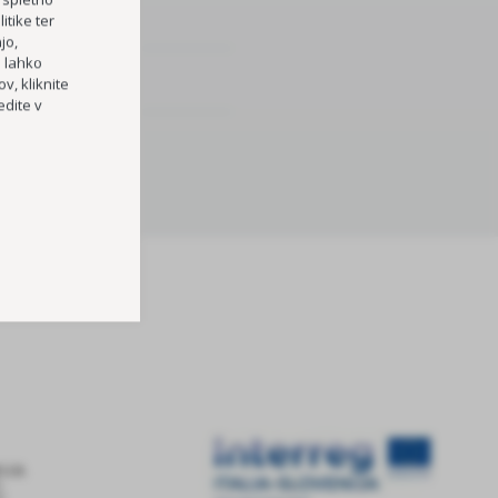
itike ter
jo,
h lahko
v, kliknite
dite v