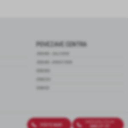
POVEZAVE CENTRA
JEDILNIK – JULIJ 2026
JEDILNIK – AVGUST 2026
HIŠNI RED
CENIK ZSV
CENIK DO
BREZPLAČNA ŠTEVILKA
PIŠITE NAM
080 27 37