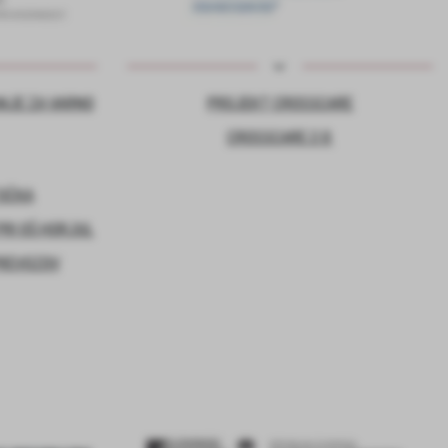
NJE ZA VARNO
PROJEKT CROSSCARE
CROSSCARE 2.0
TOČKA
RI OŠ HORJUL
PREVOZOV