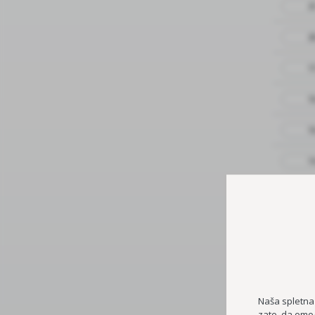
21
20
17
16
16
14
14
13
11
10
Naša spletna
zato, da omog