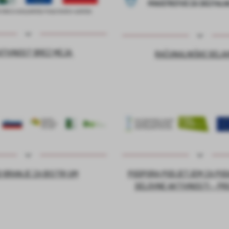
ATIVNOST BREZ MEJA
RAČUNALNIŠKE DELA
 BRANJE ZA BISTRI UM
PODPORA PODJETJEM ZA PO
DELOVNE AKTIVNOSTI – PR