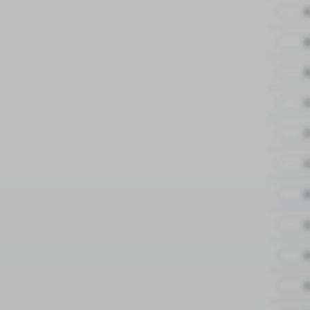
29
28
28
27
27
27
23
22
22
22