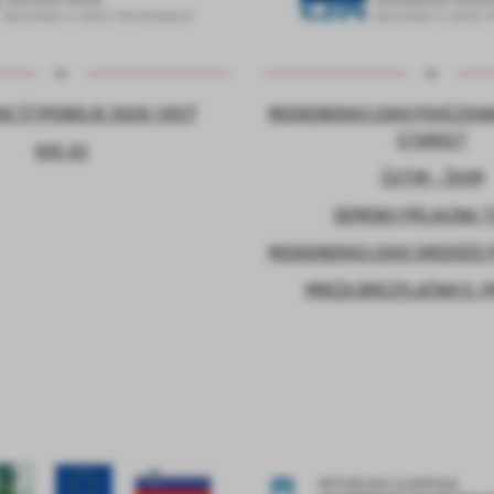
E ŠTIPENDIJE 2026/2027
MEDGENERACIJSKO POVEZOVA
STAROST
KOC AS
ČUTIM – ŽIVIM
DEMENCI PRIJAZNA 
MEDGENERACIJSKO SREDIŠČE P
MREŽA BREZPLAČNIH E-