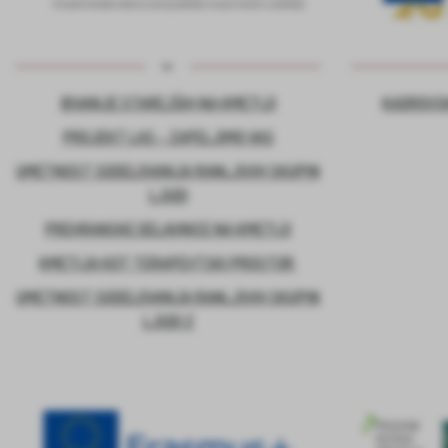
BIVANJE STAREJŠIH NA KMETIJI
KADROVSK
PROJEKT LAS – ZAPELJIMO VAS
UMETNOST SODELOVANJA RANLJIVIH SKUPIN
LJUDI
PREHRANSKE DELAVNICE NA KMETIJI
KMETIJA KOT TERAPEVTSKI PROSTOR
UMETNOST SODELOVANJA RANLJIVIH SKUPIN
LJUDI 2