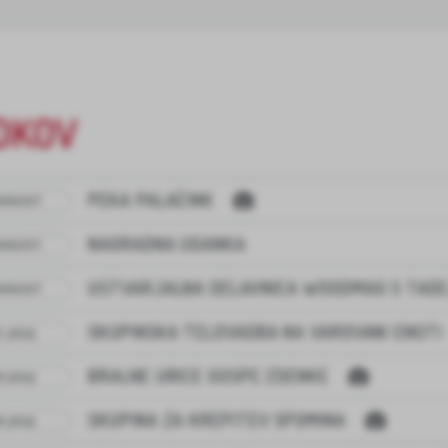
DKOV
PEKA PALAČINK
 AVGUST
NAGRADNA UGANKA
 AVGUST
USTVARJALNA DELAVNICA WOODMAG S TAD
 AVGUST
SKUPINSKA TELOVADBA NA VAROVANI ENOTI
. JULIJ
BRALNE URICE GOSPE ZDENKE
. JULIJ
SKUPINA ZA KREPITEV SPOMINA
. JULIJ