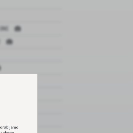
 DNE
Z
porabljamo
 spletno