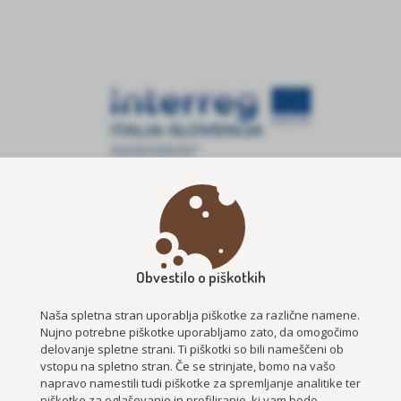
PROJEKT CROSSCARE
CROSSCARE 2.0
Obvestilo o piškotkih
Naša spletna stran uporablja piškotke za različne namene.
Nujno potrebne piškotke uporabljamo zato, da omogočimo
delovanje spletne strani. Ti piškotki so bili nameščeni ob
vstopu na spletno stran. Če se strinjate, bomo na vašo
napravo namestili tudi piškotke za spremljanje analitike ter
piškotke za oglaševanje in profiliranje, ki vam bodo