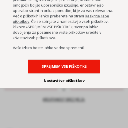
omogočili boljšo uporabniško izkušnjo, enostavnejšo
uporabo strani in prikaz ponudbe, ki je za vas relevantna.
Več o piškotkih lahko preberete na strani
Razkritje rabe
piškotkov
. Če se strinjate z namestitvijo vseh piškotkov,
PROSTOVOLJSTVO V SKUPNOSTI
kliknite »SPREJMEM VSE PIŠKOTKE«, sicer pa lahko
dovoljenja za posamezne vrste piškotkov uredite v
UČNI MODUL POMOČ NA DOMU
»Nastavitvah piškotkov«.
Vašo izbiro boste lahko vedno spremenili.
SPREJMEM VSE PIŠKOTKE
Nastavitve piškotkov
KREATIVNOST BREZ MEJA