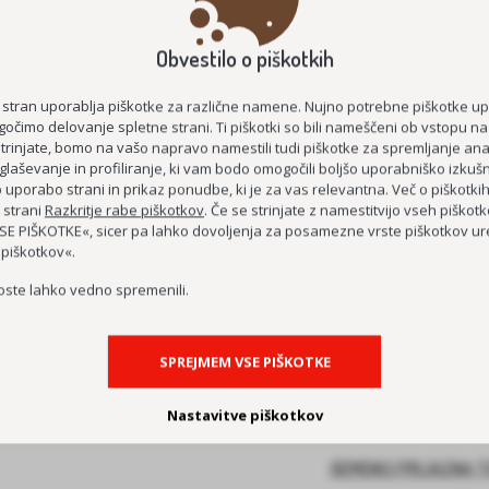
Obvestilo o piškotkih
PROJEKTI
 stran uporablja piškotke za različne namene. Nujno potrebne piškotke u
očimo delovanje spletne strani. Ti piškotki so bili nameščeni ob vstopu na
strinjate, bomo na vašo napravo namestili tudi piškotke za spremljanje anal
glaševanje in profiliranje, ki vam bodo omogočili boljšo uporabniško izkušn
uporabo strani in prikaz ponudbe, ki je za vas relevantna. Več o piškotki
 strani
Razkritje rabe piškotkov
. Če se strinjate z namestitvijo vseh piškotko
E PIŠKOTKE«, sicer pa lahko dovoljenja za posamezne vrste piškotkov ure
 piškotkov«.
oste lahko vedno spremenili.
SPREJMEM VSE PIŠKOTKE
E ŠTIPENDIJE 2026/2027
MEDGENERACIJSKO POVEZOVA
STAROST
KOC AS
Nastavitve piškotkov
ČUTIM – ŽIVIM
DEMENCI PRIJAZNA 