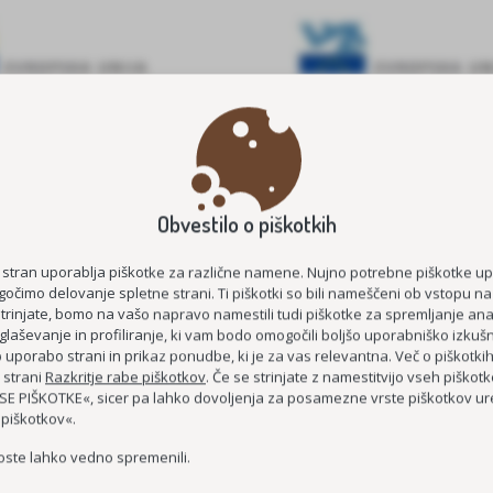
E ŠTIPENDIJE 2026/2027
MEDGENERACIJSKO POVEZOVA
Obvestilo o piškotkih
STAROST
KOC AS
ČUTIM – ŽIVIM
 stran uporablja piškotke za različne namene. Nujno potrebne piškotke u
očimo delovanje spletne strani. Ti piškotki so bili nameščeni ob vstopu na
DEMENCI PRIJAZNA 
strinjate, bomo na vašo napravo namestili tudi piškotke za spremljanje anal
glaševanje in profiliranje, ki vam bodo omogočili boljšo uporabniško izkušn
MEDGENERACIJSKO SREDIŠČE P
uporabo strani in prikaz ponudbe, ki je za vas relevantna. Več o piškotki
 strani
Razkritje rabe piškotkov
. Če se strinjate z namestitvijo vseh piškotko
MREŽA BREZPLAČNIH E-
E PIŠKOTKE«, sicer pa lahko dovoljenja za posamezne vrste piškotkov ure
 piškotkov«.
oste lahko vedno spremenili.