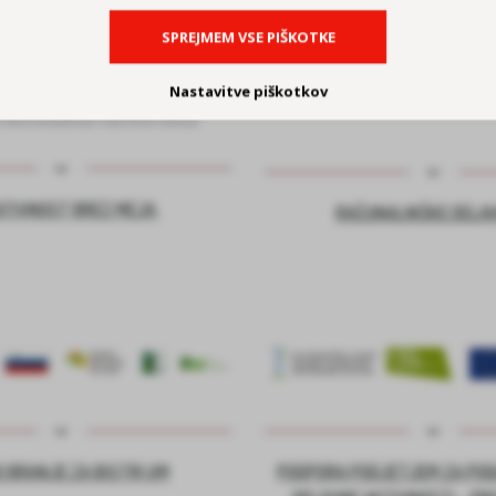
SPREJMEM VSE PIŠKOTKE
Nastavitve piškotkov
ATIVNOST BREZ MEJA
RAČUNALNIŠKE DELA
 BRANJE ZA BISTRI UM
PODPORA PODJETJEM ZA PO