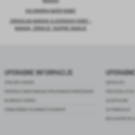
NARAVO
KULINARIKA NAŠIH BABIC
ZDRAVILNA NARAVA SLOVENSKIH GORIC –
NARAVA, ZDRAVJE, SKUPNO ZNANJE
UPORABNE INFORMACIJE
UPORABNE
SPREJEM V CENTER
ZAPOSLITEV
PRIPRAVA STAROSTNIKA NA SPREJEMANJE POMOČI DRUGIH
PROSTOVOLJSTVO
NA OBISKU V CENTRU
ZA ZAPOSLENE
POOBLAŠČENEC ZA VARNOST PACIENTOV
ZA STANOVALCE
REVIJA NITKE ŽIVL