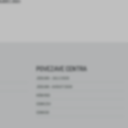
OJEKT ASI+
POVEZAVE CENTRA
JEDILNIK – JULIJ 2026
JEDILNIK – AVGUST 2026
HIŠNI RED
CENIK ZSV
CENIK DO