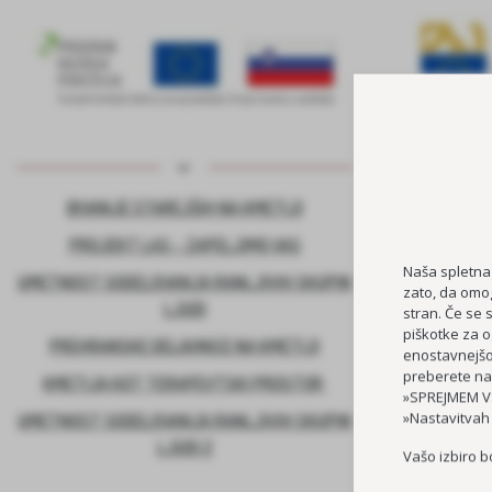
BIVANJE STAREJŠIH NA KMETIJI
KADROVSK
PROJEKT LAS – ZAPELJIMO VAS
Naša spletna
UMETNOST SODELOVANJA RANLJIVIH SKUPIN
zato, da omog
LJUDI
stran. Če se 
piškotke za o
PREHRANSKE DELAVNICE NA KMETIJI
enostavnejšo 
preberete na
KMETIJA KOT TERAPEVTSKI PROSTOR
»SPREJMEM VS
»Nastavitvah
UMETNOST SODELOVANJA RANLJIVIH SKUPIN
LJUDI 2
Vašo izbiro b