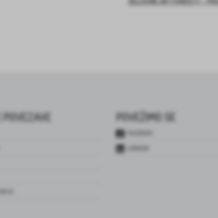
DELOVNE AKTIVNOSTI – PR
 POVEZAVE
POVEŽIMO SE
FACEBOOK
LINKEDIN
JENJA