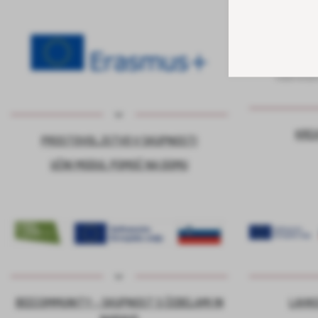
KRE
PROSTOVOLJSTVO V SKUPNOSTI
UČNI MODUL POMOČ NA DOMU
BEECOMMUNITY – SKUPNOST S ČEBELAMI IN
LAHKO