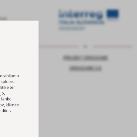
NJE ZA VARNO
PROJEKT CROSSCARE
CROSSCARE 2.0
porabljamo
 spletno
TOČKA
itike ter
jo,
RI OŠ HORJUL
h lahko
v, kliknite
PREVOZOV
dite v