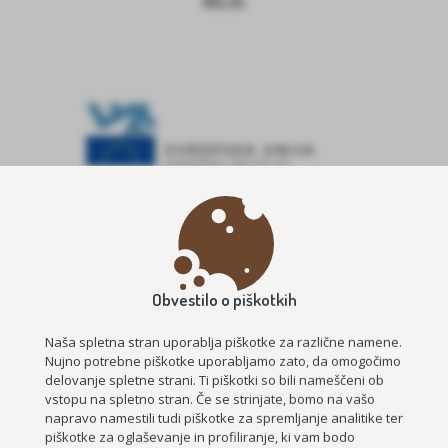
KOC AS
MEDGENERACIJSKO POVEZOVANJE ZA VARNO STAROST
Obvestilo o piškotkih
ČUTIM – ŽIVIM
Naša spletna stran uporablja piškotke za različne namene.
DEMENCI PRIJAZNA TOČKA
Nujno potrebne piškotke uporabljamo zato, da omogočimo
delovanje spletne strani. Ti piškotki so bili nameščeni ob
MEDGENERACIJSKO SREDIŠČE PRI OŠ HORJUL
vstopu na spletno stran. Če se strinjate, bomo na vašo
MREŽA BREZPLAČNIH E-PREVOZOV
napravo namestili tudi piškotke za spremljanje analitike ter
piškotke za oglaševanje in profiliranje, ki vam bodo