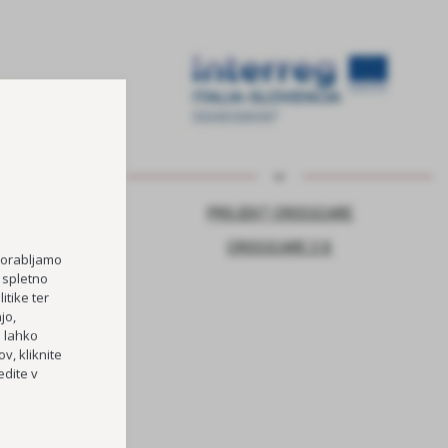
NJE ZA VARNO
PROJEKT CROSSCARE
CROSSCARE 2.0
porabljamo
 spletno
itike ter
TOČKA
jo,
h lahko
RI OŠ HORJUL
v, kliknite
PREVOZOV
dite v