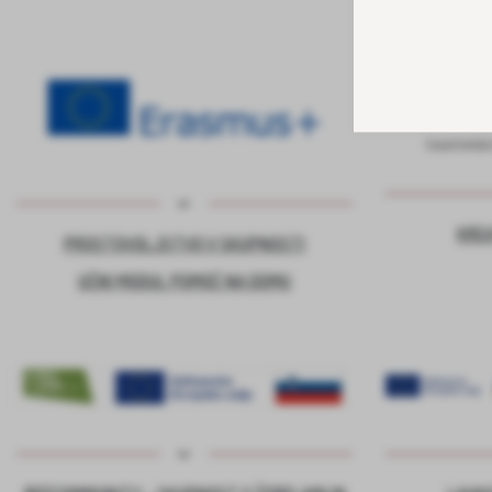
KRE
PROSTOVOLJSTVO V SKUPNOSTI
UČNI MODUL POMOČ NA DOMU