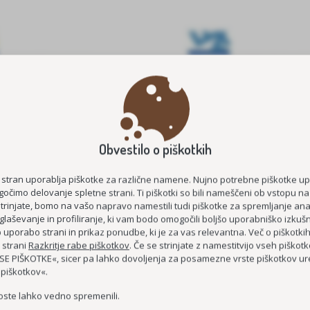
Obvestilo o piškotkih
E ŠTIPENDIJE 2026/2027
MEDGENERACIJSKO POVEZOVA
STAROST
KOC AS
 stran uporablja piškotke za različne namene. Nujno potrebne piškotke u
ČUTIM – ŽIVIM
očimo delovanje spletne strani. Ti piškotki so bili nameščeni ob vstopu na
strinjate, bomo na vašo napravo namestili tudi piškotke za spremljanje anal
DEMENCI PRIJAZNA 
glaševanje in profiliranje, ki vam bodo omogočili boljšo uporabniško izkušn
uporabo strani in prikaz ponudbe, ki je za vas relevantna. Več o piškotki
MEDGENERACIJSKO SREDIŠČE P
 strani
Razkritje rabe piškotkov
. Če se strinjate z namestitvijo vseh piškotko
MREŽA BREZPLAČNIH E-
E PIŠKOTKE«, sicer pa lahko dovoljenja za posamezne vrste piškotkov ure
 piškotkov«.
oste lahko vedno spremenili.