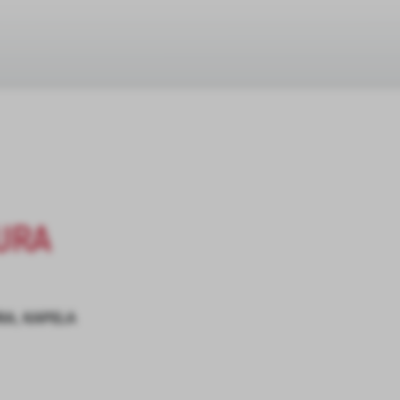
URA
RA, KAPELA