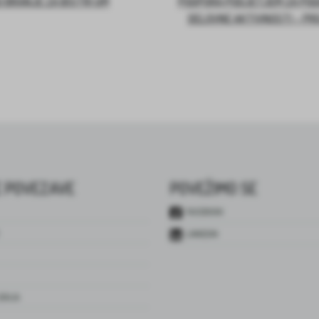
 BRANJE ZA BISTRI UM
PODPORA PODJETJEM ZA PO
DELOVNE AKTIVNOSTI – PR
 POVEZAVE
POVEŽIMO SE
FACEBOOK
LINKEDIN
JENJA