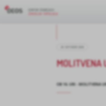
29. OKTOBER 2024
MOLITVENA 
OB 16. URI - MOLITVENA U