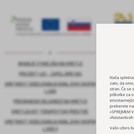
BIVANJE STAREJŠIH NA KMETIJI
KADROVSK
PROJEKT LAS – ZAPELJIMO VAS
Naša spletna
zato, da omog
UMETNOST SODELOVANJA RANLJIVIH SKUPIN
stran. Če se 
LJUDI
piškotke za o
enostavnejšo 
PREHRANSKE DELAVNICE NA KMETIJI
preberete na
KMETIJA KOT TERAPEVTSKI PROSTOR
»SPREJMEM VS
»Nastavitvah
UMETNOST SODELOVANJA RANLJIVIH SKUPIN
Vašo izbiro b
LJUDI 2