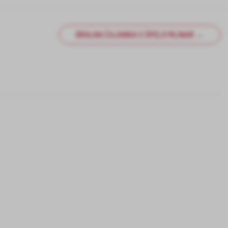
BRALNA ČAJANKA S ŠPELO MLINAR →