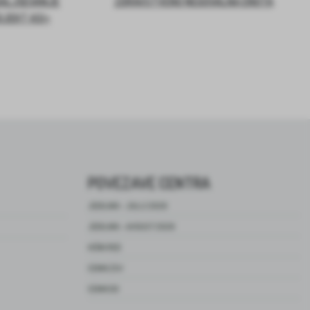
DALJŠEVANJE
ZDRAVSTVENO NEGOVALNA ENOTA
OJEKT ASI+
POVEZAVE CENTRA
JEDILNIK – JULIJ 2026
JEDILNIK – AVGUST 2026
HIŠNI RED
CENIK ZSV
CENIK DO