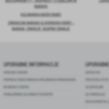
BEECOMMUNITY – SKUPNOST S ČEBELAMI IN
LAHKO
NARAVO
KULINARIKA NAŠIH BABIC
ZDRAVILNA NARAVA SLOVENSKIH GORIC –
NARAVA, ZDRAVJE, SKUPNO ZNANJE
UPORABNE INFORMACIJE
UPORABNE
SPREJEM V CENTER
ZAPOSLITEV
PRIPRAVA STAROSTNIKA NA SPREJEMANJE POMOČI DRUGIH
PROSTOVOLJSTVO
NA OBISKU V CENTRU
ZA ZAPOSLENE
POOBLAŠČENEC ZA VARNOST PACIENTOV
ZA STANOVALCE
REVIJA NITKE ŽIVL