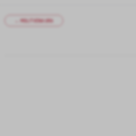
← MOLITVENA URA