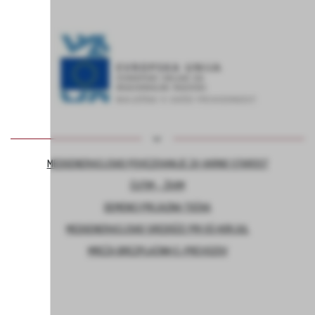
MEDGENERACIJSKO POVEZOVANJE ZA VARNO STAROST
ČUTIM – ŽIVIM
DEMENCI PRIJAZNA TOČKA
MEDGENERACIJSKO SREDIŠČE PRI OŠ HORJUL
MREŽA BREZPLAČNIH E-PREVOZOV