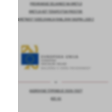
PREHRANSKE DELAVNICE NA KMETIJI
KMETIJA KOT TERAPEVTSKI PROSTOR
UMETNOST SODELOVANJA RANLJIVIH SKUPIN LJUDI 2
KADROVSKE ŠTIPENDIJE 2026/2027
KOC AS