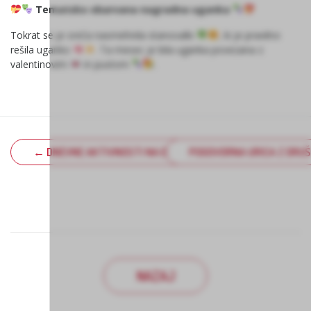
Tematsko obarvana nagradna uganka
Tokrat se je sreča nasmehnila stanovalki
, ki je pravilno
rešila uganko
. Ta mesec je bila uganka povezana z
valentinovim
in pustom
.
← DNEVNE AKTIVNOSTI NA ENOTI ŽITO
POGOVORNA URICA Z DRU
NAZAJ