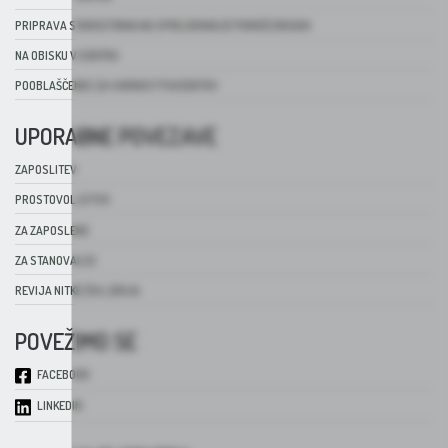
PRIPRAVA STAROSTNIKA NA SPREJEMANJE POMOČI DRUGIH
NA OBISKU V CENTRU
POOBLAŠČENEC ZA VARNOST PACIENTOV
UPORABNE POVEZAVE
ZAPOSLITEV
PROSTOVOLJSTVO
ZA ZAPOSLENE
ZA STANOVALCE
REVIJA NITKE ŽIVLJENJA
POVEŽIMO SE
FACEBOOK
LINKEDIN