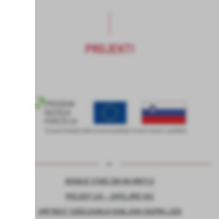
PROJEKTI
BIVANJE STAREJŠIH NA KMETIJI
PROJEKT LAS – ZAPELJIMO VAS
UMETNOST SODELOVANJA RANLJIVIH SKUPIN LJUDI