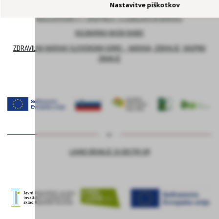
Nastavitve piškotkov
BEECOMMUNITY – SKUPNOST S ČEBELAMI IN NARAVO
KULINARIKA NAŠIH BABIC
ZDRAVILNA NARAVA SLOVENSKIH GORIC – NARAVA, ZDRAVJE, SKUPNO
ZNANJE
LAHKO BRANJE ZA BISTRI UM