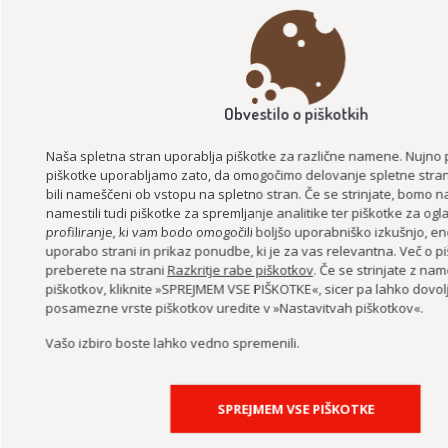
RAČUNALNIŠKE DELAVNICE
Obvestilo o piškotkih
Naša spletna stran uporablja piškotke za različne namene. Nujno
piškotke uporabljamo zato, da omogočimo delovanje spletne strani.
bili nameščeni ob vstopu na spletno stran. Če se strinjate, bomo 
namestili tudi piškotke za spremljanje analitike ter piškotke za ogl
profiliranje, ki vam bodo omogočili boljšo uporabniško izkušnjo, e
uporabo strani in prikaz ponudbe, ki je za vas relevantna. Več o pi
preberete na strani
Razkritje rabe piškotkov
. Če se strinjate z nam
piškotkov, kliknite »SPREJMEM VSE PIŠKOTKE«, sicer pa lahko dovol
PROJEKT DESIGN MANAGEMENT SLOVENIJA
posamezne vrste piškotkov uredite v »Nastavitvah piškotkov«.
Vašo izbiro boste lahko vedno spremenili.
SPREJMEM VSE PIŠKOTKE