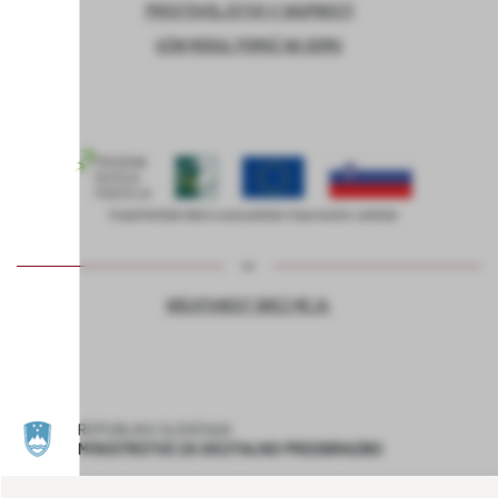
PROSTOVOLJSTVO V SKUPNOSTI
UČNI MODUL POMOČ NA DOMU
KREATIVNOST BREZ MEJA