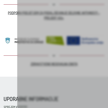
PODPORA PODJETJEM ZA PODALJŠEVANJE DELOVNE AKTIVNOSTI –
PROJEKT ASI+
ZDRAVSTVENO NEGOVALNA ENOTA
UPORABNE INFORMACIJE
SPREJEM V CENTER