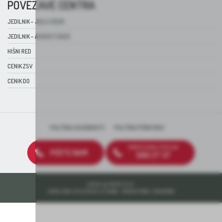
POVEZAVE CENTRA
JEDILNIK – JULIJ 2026
JEDILNIK – AVGUST 2026
HIŠNI RED
CENIK ZSV
CENIK DO
POLITIKA ZASEBNOSTI
POLITIKA PIŠKOTKOV
BREZPLAČNA ŠTEVILKA
PIŠITE NAM
080 27 37
2026 © DEOS D.D.
IZDELAVA SPLETNIH STRANI: KREATIVNA TOVARNA