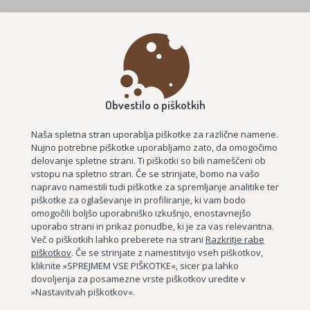
Obvestilo o piškotkih
Naša spletna stran uporablja piškotke za različne namene.
Nujno potrebne piškotke uporabljamo zato, da omogočimo
PROSTOVOLJSTVO V SKUPNOSTI
delovanje spletne strani. Ti piškotki so bili nameščeni ob
UČNI MODUL POMOČ NA DOMU
vstopu na spletno stran. Če se strinjate, bomo na vašo
napravo namestili tudi piškotke za spremljanje analitike ter
piškotke za oglaševanje in profiliranje, ki vam bodo
omogočili boljšo uporabniško izkušnjo, enostavnejšo
uporabo strani in prikaz ponudbe, ki je za vas relevantna.
Več o piškotkih lahko preberete na strani
Razkritje rabe
piškotkov
. Če se strinjate z namestitvijo vseh piškotkov,
kliknite »SPREJMEM VSE PIŠKOTKE«, sicer pa lahko
dovoljenja za posamezne vrste piškotkov uredite v
»Nastavitvah piškotkov«.