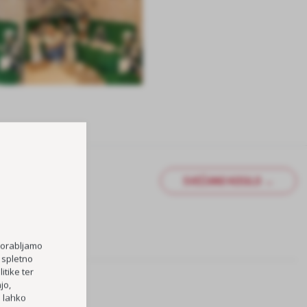
SVEČANO KOSILO →
porabljamo
 spletno
itike ter
jo,
h lahko