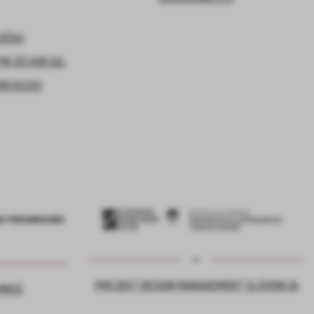
TOČKA
RI OŠ HORJUL
PREVOZOV
PROJEKT DESIGN MANAGEMENT SLOVENIJA
VNICE