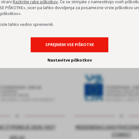
 strani
Razkritje rabe piškotkov
. Če se strinjate z namestitvijo vseh piškotko
E PIŠKOTKE«, sicer pa lahko dovoljenja za posamezne vrste piškotkov ure
 piškotkov«.
oste lahko vedno spremenili.
PROJEKTI
SPREJMEM VSE PIŠKOTKE
Nastavitve piškotkov
E ŠTIPENDIJE 2026/2027
MEDGENERACIJSKO POVEZOVA
STAROST
KOC AS