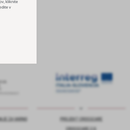
v, kliknite
dite v
NJE ZA VARNO
PROJEKT CROSSCARE
CROSSCARE 2.0