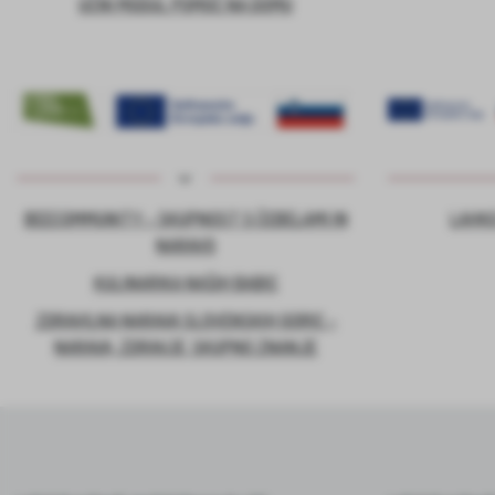
UČNI MODUL POMOČ NA DOMU
BEECOMMUNITY – SKUPNOST S ČEBELAMI IN
LAHKO
NARAVO
KULINARIKA NAŠIH BABIC
ZDRAVILNA NARAVA SLOVENSKIH GORIC –
NARAVA, ZDRAVJE, SKUPNO ZNANJE