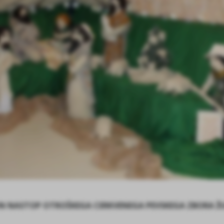
C IN NASTOP OTROŠKEGA CERKVENEGA PEVSKEGA ZBORA ŽU