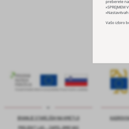
preberete na
»SPREJMEM VS
»Nastavitvah
Vašo izbiro b
BIVANJE STAREJŠIH NA KMETIJI
KADROVSK
PROJEKT LAS – ZAPELJIMO VAS