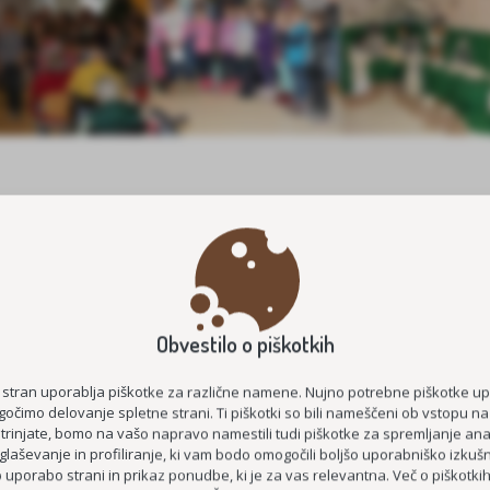
Obvestilo o piškotkih
 stran uporablja piškotke za različne namene. Nujno potrebne piškotke u
očimo delovanje spletne strani. Ti piškotki so bili nameščeni ob vstopu na
strinjate, bomo na vašo napravo namestili tudi piškotke za spremljanje anal
glaševanje in profiliranje, ki vam bodo omogočili boljšo uporabniško izkušn
uporabo strani in prikaz ponudbe, ki je za vas relevantna. Več o piškotki
NAZAJ