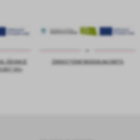
DALJŠEVANJE
ZDRAVSTVENO NEGOVALNA ENOTA
OJEKT ASI+