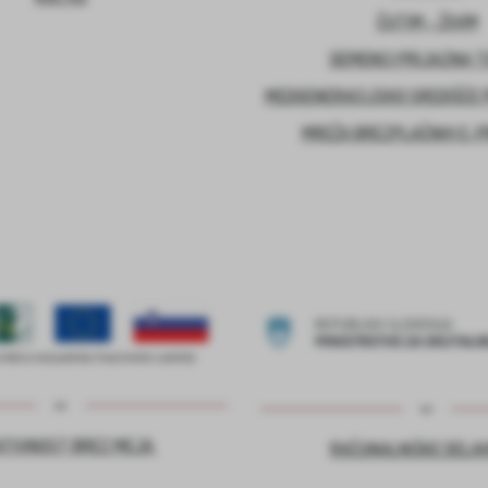
ČUTIM – ŽIVIM
DEMENCI PRIJAZNA 
MEDGENERACIJSKO SREDIŠČE P
MREŽA BREZPLAČNIH E-
ATIVNOST BREZ MEJA
RAČUNALNIŠKE DELA