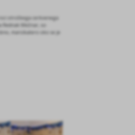
Otroci otroškega cerkvenega
na Rednak Mežnar, so
robno, marsikatero oko se je