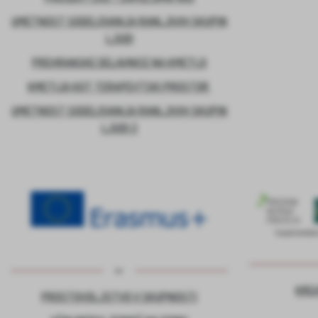
UMETNOST SODELOVANJA RANLJIVIH SKUPIN
LJUDI
PREHRANSKE DELAVNICE NA KMETIJI
KMETIJA KOT TERAPEVTSKI PROSTOR
UMETNOST SODELOVANJA RANLJIVIH SKUPIN
LJUDI 2
KRE
PROSTOVOLJSTVO V SKUPNOSTI