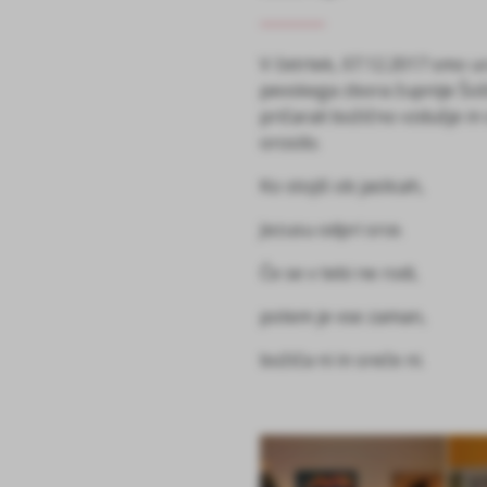
V četrtek, 07.12.2017 smo ur
pevskega zbora župnije Šoš
pričarali božično vzdušje in 
orosilo.
Ko stojiš ob jaslicah,
Jezusu odpri srce.
Če se v tebi ne rodi,
potem je vse zaman,
božiča ni in sreče ni.