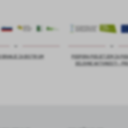
 BRANJE ZA BISTRI UM
PODPORA PODJETJEM ZA PO
DELOVNE AKTIVNOSTI – PR