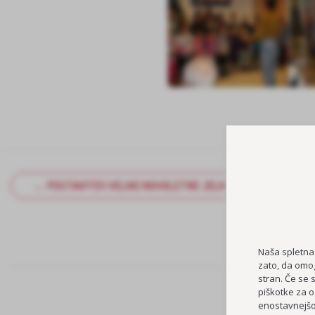
← POSTAVITEV VELIKE NOVOLETNE JELKE
Naša spletna
zato, da omog
stran. Če se 
piškotke za o
enostavnejšo 