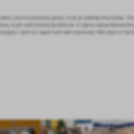
adno otvorili polstene jaslice, ki jih je izdelala Ana Sedar. 
tanj, ki jih vodi Anamarija Mežnar in njena mama Klementi
skupaj z njimi so zapeli tudi naši stanovalci. Bilo lepo in ča