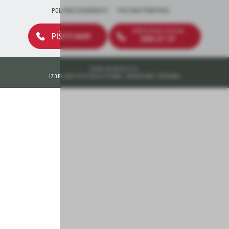
POLITIKA ZASEBNOSTI
POLITIKA PIŠKOTKOV
BREZPLAČNA ŠTEVILKA
PIŠITE NAM
080 27 37
2026 © DEOS D.D.
IZDELAVA SPLETNIH STRANI: KREATIVNA TOVARNA