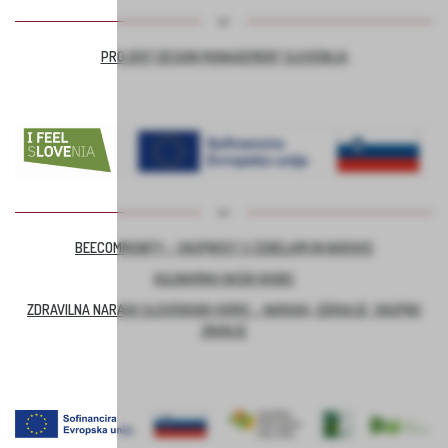
PROJEKT DESIGN MANAGEMENT SLOVENIJA
BEECOMMUNITY – SKUPNOST S ČEBELAMI IN NARAVO
KULINARIKA NAŠIH BABIC
ZDRAVILNA NARAVA SLOVENSKIH GORIC – NARAVA, ZDRAVJE, SKUPNO
ZNANJE