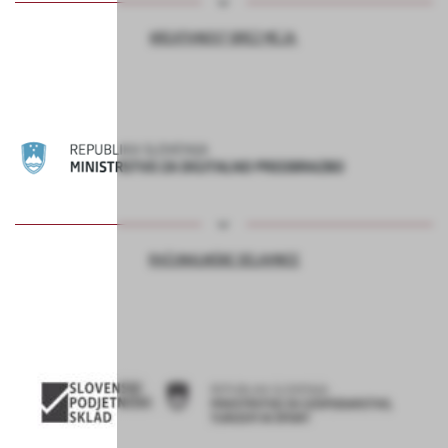
KREATIVNOST BREZ MEJA
RAČUNALNIŠKE DELAVNICE