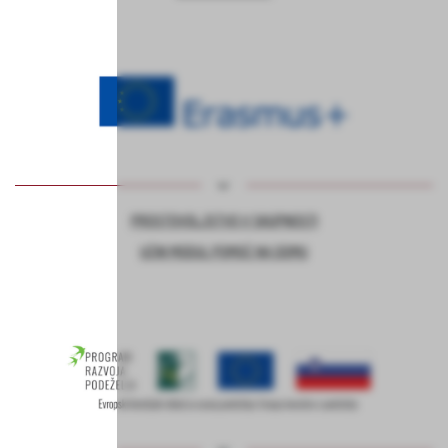
PROSTOVOLJSTVO V SKUPNOSTI
UČNI MODUL POMOČ NA DOMU