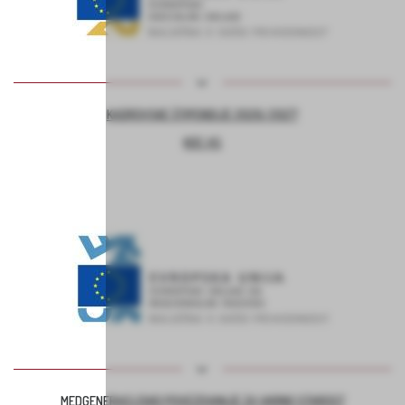
KADROVSKE ŠTIPENDIJE 2026/2027
KOC AS
MEDGENERACIJSKO POVEZOVANJE ZA VARNO STAROST