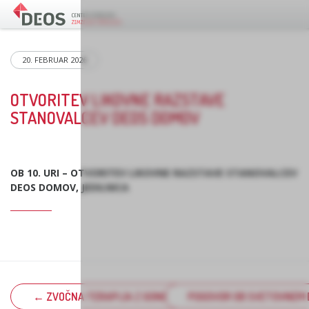
20. FEBRUAR 2026
OTVORITEV LIKOVNE RAZSTAVE
STANOVALCEV DEOS DOMOV
OB 10. URI – OTVORITEV LIKOVNE RAZSTAVE STANOVALCEV
DEOS DOMOV, JEDILNICA
← ZVOČNA TERAPIJA Z GONGI S TANJO RAMŠAK
POGOVOR OB SVETOVNEM 