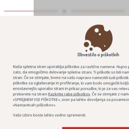
LAHKO BRANJE ZA BISTRI UM
Obvestilo o piškotkih
Naša spletna stran uporablja piškotke za različne namene. Nujno
zato, da omogočimo delovanje spletne strani. Ti piškotki so bili n
PODPORA PODJETJEM ZA PODALJŠEVANJE DELOVNE AKTIVNOSTI –
stran. Če se strinjate, bomo na vašo napravo namestili tudi piškotk
PROJEKT ASI+
piškotke za oglaševanje in profiliranje, ki vam bodo omogočili bolj
enostavnejšo uporabo strani in prikaz ponudbe, ki je za vas releva
preberete na strani
Razkritje rabe piškotkov
. Če se strinjate z nam
»SPREJMEM VSE PIŠKOTKE«, sicer pa lahko dovoljenja za posamezne
»Nastavitvah piškotkov«.
Vašo izbiro boste lahko vedno spremenili.