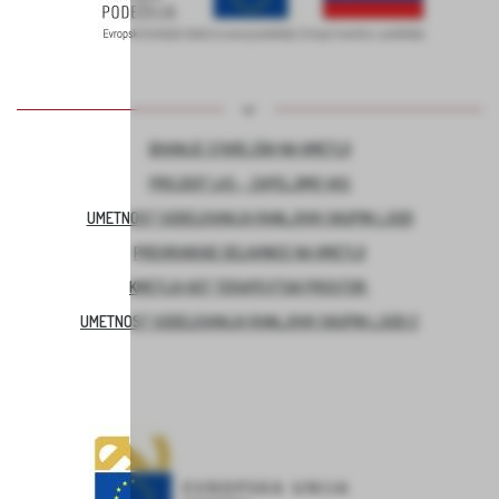
BIVANJE STAREJŠIH NA KMETIJI
PROJEKT LAS – ZAPELJIMO VAS
UMETNOST SODELOVANJA RANLJIVIH SKUPIN LJUDI
PREHRANSKE DELAVNICE NA KMETIJI
KMETIJA KOT TERAPEVTSKI PROSTOR
UMETNOST SODELOVANJA RANLJIVIH SKUPIN LJUDI 2