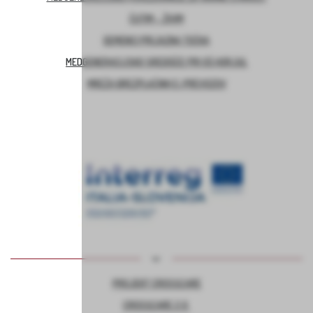
ČUTIM – ŽIVIM
DEMENCI PRIJAZNA TOČKA
MEDGENERACIJSKO SREDIŠČE PRI OŠ HORJUL
MREŽA BREZPLAČNIH E-PREVOZOV
PROJEKT CROSSCARE
CROSSCARE 2.0