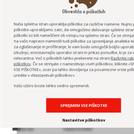
Obvestilo o piškotkih
KREATIVNOST BREZ MEJA
Naša spletna stran uporablja piškotke za različne namene. Nujno
piškotke uporabljamo zato, da omogočimo delovanje spletne strani
piškotki so bili nameščeni ob vstopu na spletno stran. Če se strinj
na vašo napravo namestili tudi piškotke za spremljanje analitike te
za oglaševanje in profiliranje, ki vam bodo omogočili boljšo upora
izkušnjo, enostavnejšo uporabo strani in prikaz ponudbe, ki je za 
relevantna. Več o piškotkih lahko preberete na strani
Razkritje ra
piškotkov
. Če se strinjate z namestitvijo vseh piškotkov, kliknite 
VSE PIŠKOTKE«, sicer pa lahko dovoljenja za posamezne vrste piš
uredite v »Nastavitvah piškotkov«.
RAČUNALNIŠKE DELAVNICE
Vašo izbiro boste lahko vedno spremenili.
SPREJMEM VSE PIŠKOTKE
Nastavitve piškotkov