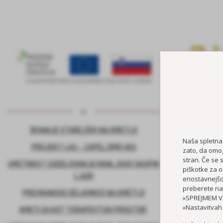
BIVANJE STAREJŠIH NA KMETIJI
KADROVSK
Naša spletna
PROJEKT LAS – ZAPELJIMO VAS
zato, da omog
stran. Če se 
UMETNOST SODELOVANJA RANLJIVIH SKUPIN
piškotke za o
LJUDI
enostavnejšo 
preberete na
PREHRANSKE DELAVNICE NA KMETIJI
»SPREJMEM VS
»Nastavitvah
KMETIJA KOT TERAPEVTSKI PROSTOR