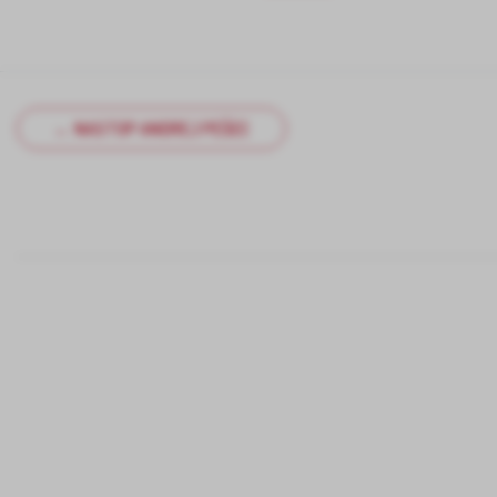
← NASTOP ANDREJ PEŠEC