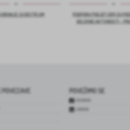
 BRANJE ZA BISTRI UM
PODPORA PODJETJEM ZA PO
DELOVNE AKTIVNOSTI – PR
 POVEZAVE
POVEŽIMO SE
FACEBOOK
LINKEDIN