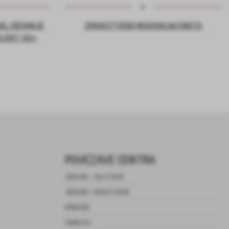
DALJŠEVANJE
ZDRAVSTVENO NEGOVALNA ENOTA
OJEKT ASI+
POVEZAVE CENTRA
JEDILNIK – JULIJ 2026
JEDILNIK – AVGUST 2026
HIŠNI RED
CENIK ZSV