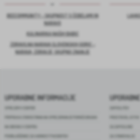
BEECOMMUNITY – SKUPNOST S ČEBELAMI IN
LAHKO
NARAVO
KULINARIKA NAŠIH BABIC
ZDRAVILNA NARAVA SLOVENSKIH GORIC –
NARAVA, ZDRAVJE, SKUPNO ZNANJE
UPORABNE INFORMACIJE
UPORABNE
SPREJEM V CENTER
ZAPOSLITEV
PRIPRAVA STAROSTNIKA NA SPREJEMANJE POMOČI DRUGIH
PROSTOVOLJSTVO
NA OBISKU V CENTRU
ZA ZAPOSLENE
POOBLAŠČENEC ZA VARNOST PACIENTOV
ZA STANOVALCE