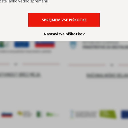
oste lahko vedno spremenili.
SPREJMEM VSE PIŠKOTKE
Nastavitve piškotkov
ATIVNOST BREZ MEJA
RAČUNALNIŠKE DELA