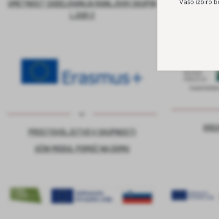
Vašo izbiro b
UMETNOST SODELOVANJA RANLJIVIH SKUPIN
LJUDI 2
KRE
PROSTOVOLJSTVO V SKUPNOSTI
UČNI MODUL POMOČ NA DOMU