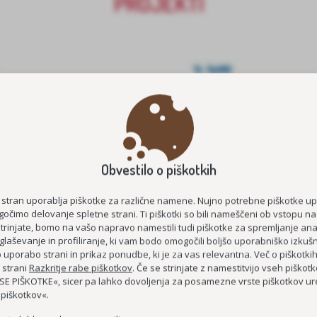
PROJEKTI
Obvestilo o piškotkih
E ŠTIPENDIJE 2026/2027
MEDGENERACIJSKO POVEZOVA
 stran uporablja piškotke za različne namene. Nujno potrebne piškotke u
STAROST
KOC AS
očimo delovanje spletne strani. Ti piškotki so bili nameščeni ob vstopu na
ČUTIM – ŽIVIM
strinjate, bomo na vašo napravo namestili tudi piškotke za spremljanje anal
glaševanje in profiliranje, ki vam bodo omogočili boljšo uporabniško izkušn
DEMENCI PRIJAZNA 
uporabo strani in prikaz ponudbe, ki je za vas relevantna. Več o piškotki
 strani
Razkritje rabe piškotkov
. Če se strinjate z namestitvijo vseh piškotko
MEDGENERACIJSKO SREDIŠČE P
E PIŠKOTKE«, sicer pa lahko dovoljenja za posamezne vrste piškotkov ure
 piškotkov«.
MREŽA BREZPLAČNIH E-