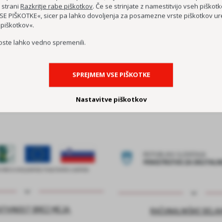
KOC AS
 strani
Razkritje rabe piškotkov
. Če se strinjate z namestitvijo vseh piškotko
E PIŠKOTKE«, sicer pa lahko dovoljenja za posamezne vrste piškotkov ure
ČUTIM – ŽIVIM
 piškotkov«.
DEMENCI PRIJAZNA 
oste lahko vedno spremenili.
MEDGENERACIJSKO SREDIŠČE P
MREŽA BREZPLAČNIH E-
SPREJMEM VSE PIŠKOTKE
Nastavitve piškotkov
ATIVNOST BREZ MEJA
RAČUNALNIŠKE DELA