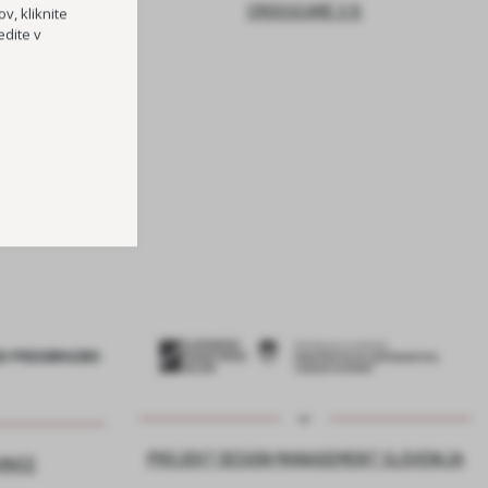
CROSSCARE 2.0
v, kliknite
dite v
TOČKA
RI OŠ HORJUL
PREVOZOV
PROJEKT DESIGN MANAGEMENT SLOVENIJA
VNICE