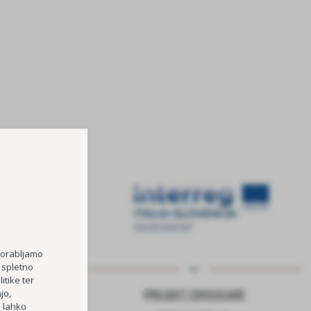
porabljamo
 spletno
itike ter
jo,
NJE ZA VARNO
PROJEKT CROSSCARE
h lahko