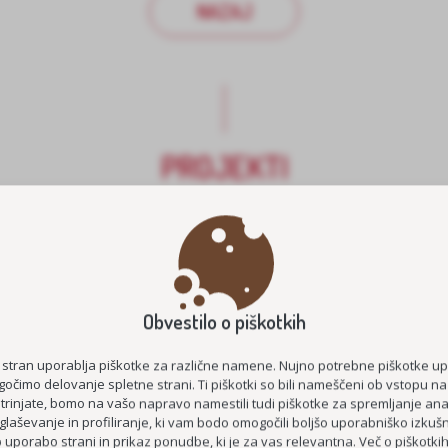
NAZAJ
PROJEKTI
Obvestilo o piškotkih
 stran uporablja piškotke za različne namene. Nujno potrebne piškotke u
očimo delovanje spletne strani. Ti piškotki so bili nameščeni ob vstopu na
strinjate, bomo na vašo napravo namestili tudi piškotke za spremljanje anal
glaševanje in profiliranje, ki vam bodo omogočili boljšo uporabniško izkušn
E ŠTIPENDIJE 2026/2027
MEDGENERACIJSKO POVEZOVA
uporabo strani in prikaz ponudbe, ki je za vas relevantna. Več o piškotki
STAROST