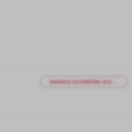
BARVANJE VELIKONOČNIH JAJC →