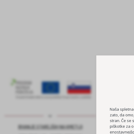
Naša spletna
zato, da omog
stran. Če se 
piškotke za o
BIVANJE STAREJŠIH NA KMETIJI
KADROVSK
enostavnejšo 