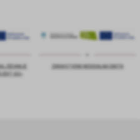
DALJŠEVANJE
ZDRAVSTVENO NEGOVALNA ENOTA
OJEKT ASI+