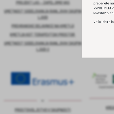
PROJEKT LAS – ZAPELJIMO VAS
preberete na
»SPREJMEM VS
UMETNOST SODELOVANJA RANLJIVIH SKUPIN
»Nastavitvah
LJUDI
Vašo izbiro b
PREHRANSKE DELAVNICE NA KMETIJI
KMETIJA KOT TERAPEVTSKI PROSTOR
UMETNOST SODELOVANJA RANLJIVIH SKUPIN
LJUDI 2
KRE
PROSTOVOLJSTVO V SKUPNOSTI