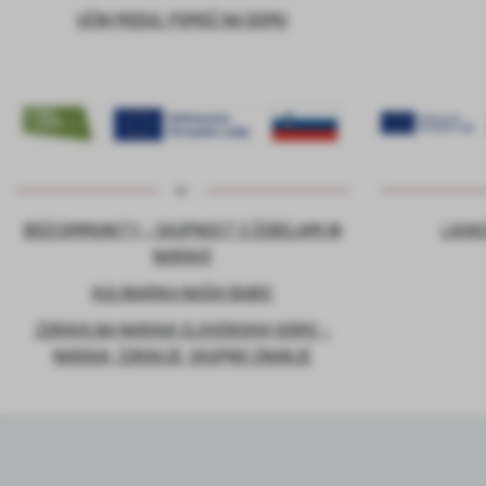
UČNI MODUL POMOČ NA DOMU
BEECOMMUNITY – SKUPNOST S ČEBELAMI IN
LAHKO
NARAVO
KULINARIKA NAŠIH BABIC
ZDRAVILNA NARAVA SLOVENSKIH GORIC –
NARAVA, ZDRAVJE, SKUPNO ZNANJE