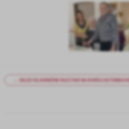
← OGLED VELIKONOČNE RAZSTAVE NA DVORCU GUTENBUCH