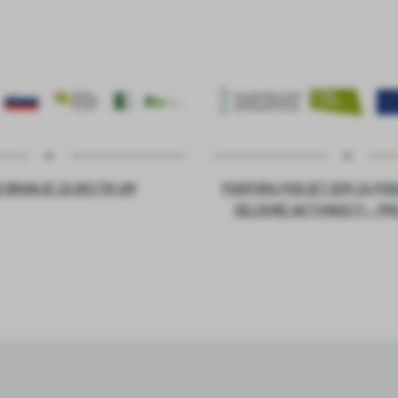
 BRANJE ZA BISTRI UM
PODPORA PODJETJEM ZA PO
DELOVNE AKTIVNOSTI – PR