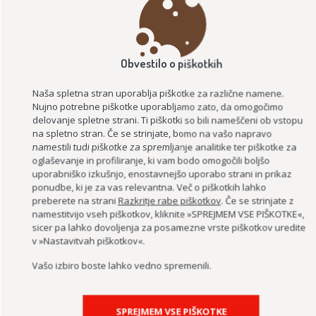
Obvestilo o piškotkih
Naša spletna stran uporablja piškotke za različne namene.
Nujno potrebne piškotke uporabljamo zato, da omogočimo
delovanje spletne strani. Ti piškotki so bili nameščeni ob vstopu
na spletno stran. Če se strinjate, bomo na vašo napravo
PROJEKT CROSSCARE
namestili tudi piškotke za spremljanje analitike ter piškotke za
oglaševanje in profiliranje, ki vam bodo omogočili boljšo
CROSSCARE 2.0
uporabniško izkušnjo, enostavnejšo uporabo strani in prikaz
ponudbe, ki je za vas relevantna. Več o piškotkih lahko
preberete na strani
Razkritje rabe piškotkov
. Če se strinjate z
namestitvijo vseh piškotkov, kliknite »SPREJMEM VSE PIŠKOTKE«,
sicer pa lahko dovoljenja za posamezne vrste piškotkov uredite
v »Nastavitvah piškotkov«.
Vašo izbiro boste lahko vedno spremenili.
SPREJMEM VSE PIŠKOTKE