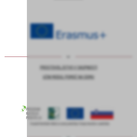
PROSTOVOLJSTVO V SKUPNOSTI
UČNI MODUL POMOČ NA DOMU