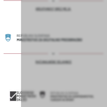
KREATIVNOST BREZ MEJA
RAČUNALNIŠKE DELAVNICE