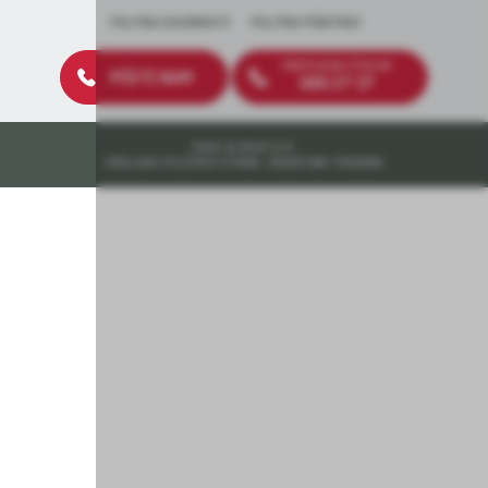
POLITIKA ZASEBNOSTI
POLITIKA PIŠKOTKOV
BREZPLAČNA ŠTEVILKA
PIŠITE NAM
080 27 37
2026 © DEOS D.D.
IZDELAVA SPLETNIH STRANI: KREATIVNA TOVARNA