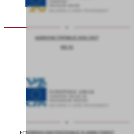
KADROVSKE ŠTIPENDIJE 2026/2027
KOC AS
MEDGENERACIJSKO POVEZOVANJE ZA VARNO STAROST