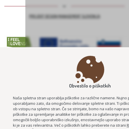
PROJEKT DESIGN MANAGEMENT SLOVENIJA
BEECOMMUNITY – SKUPNOST S ČEBELAMI IN NARAVO
KULINARIKA NAŠIH BABIC
Obvestilo o piškotkih
ZDRAVILNA NARAVA SLOVENSKIH GORIC – NARAVA, ZDRAVJE, SKUPNO
ZNANJE
Naša spletna stran uporablja piškotke za različne namene. Nujno 
uporabljamo zato, da omogočimo delovanje spletne strani. Ti piško
ob vstopu na spletno stran. Če se strinjate, bomo na vašo napravo 
piškotke za spremljanje analitike ter piškotke za oglaševanje in pro
omogočili boljšo uporabniško izkušnjo, enostavnejšo uporabo stra
ki je za vas relevantna. Več o piškotkih lahko preberete na strani
R