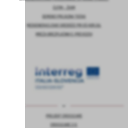
ČUTIM – ŽIVIM
DEMENCI PRIJAZNA TOČKA
MEDGENERACIJSKO SREDIŠČE PRI OŠ HORJUL
MREŽA BREZPLAČNIH E-PREVOZOV
PROJEKT CROSSCARE
CROSSCARE 2.0