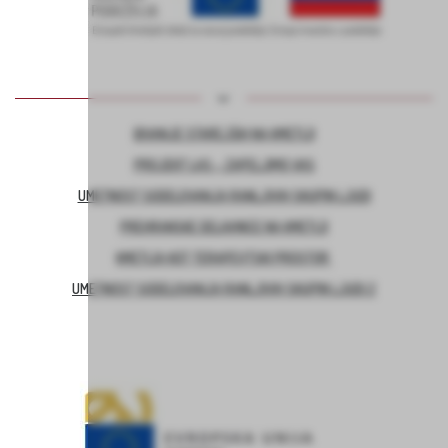
BIVANJE STAREJŠIH NA KMETIJI
PROJEKT LAS – ZAPELJIMO VAS
UMETNOST SODELOVANJA RANLJIVIH SKUPIN LJUDI
PREHRANSKE DELAVNICE NA KMETIJI
KMETIJA KOT TERAPEVTSKI PROSTOR
UMETNOST SODELOVANJA RANLJIVIH SKUPIN LJUDI 2