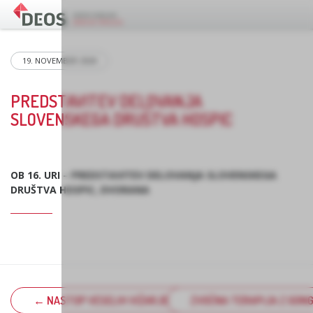
19. NOVEMBER 2024
PREDSTAVITEV DELOVANJA
SLOVENSKEGA DRUŠTVA HOSPIC
OB 16. URI – PREDSTAVITEV DELOVANJA SLOVENSKEGA
DRUŠTVA HOSPIC, DVORANA
← NASTOP VESELIH VIŽARJEV
ZVOČNA TERAPIJA Z GONG