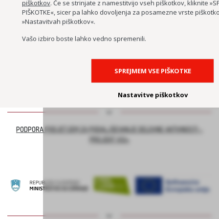
piškotkov
. Če se strinjate z namestitvijo vseh piškotkov, kliknite 
PIŠKOTKE«, sicer pa lahko dovoljenja za posamezne vrste piškotko
»Nastavitvah piškotkov«.
LAHKO BRANJE ZA BISTRI UM
Vašo izbiro boste lahko vedno spremenili.
SPREJMEM VSE PIŠKOTKE
Nastavitve piškotkov
PODPORA PODJETJEM ZA PODALJŠEVANJE DELOVNE AKTIVNOSTI –
PROJEKT ASI+