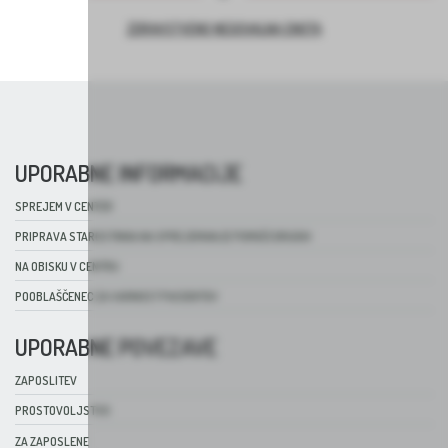
ZDRAVSTVENO NEGOVALNA ENOTA
UPORABNE INFORMACIJE
SPREJEM V CENTER
PRIPRAVA STAROSTNIKA NA SPREJEMANJE POMOČI DRUGIH
NA OBISKU V CENTRU
POOBLAŠČENEC ZA VARNOST PACIENTOV
UPORABNE POVEZAVE
ZAPOSLITEV
PROSTOVOLJSTVO
ZA ZAPOSLENE