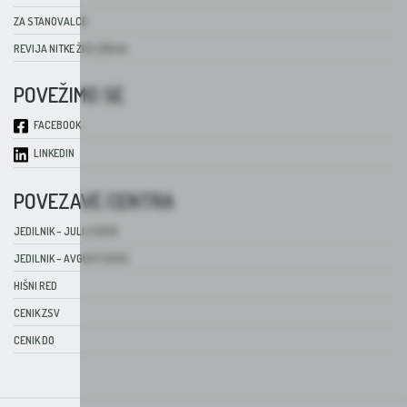
ZA STANOVALCE
REVIJA NITKE ŽIVLJENJA
POVEŽIMO SE
FACEBOOK
LINKEDIN
POVEZAVE CENTRA
JEDILNIK – JULIJ 2026
JEDILNIK – AVGUST 2026
HIŠNI RED
CENIK ZSV
CENIK DO