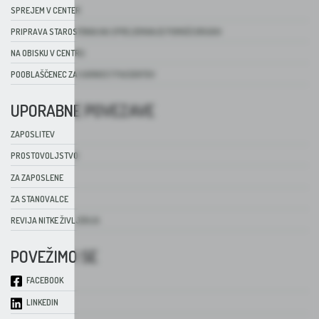
SPREJEM V CENTER
PRIPRAVA STAROSTNIKA NA SPREJEMANJE POMOČI DRUGIH
NA OBISKU V CENTRU
POOBLAŠČENEC ZA VARNOST PACIENTOV
UPORABNE POVEZAVE
ZAPOSLITEV
PROSTOVOLJSTVO
ZA ZAPOSLENE
ZA STANOVALCE
REVIJA NITKE ŽIVLJENJA
POVEŽIMO SE
FACEBOOK
LINKEDIN