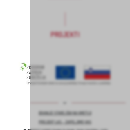
PROJEKTI
BIVANJE STAREJŠIH NA KMETIJI
PROJEKT LAS – ZAPELJIMO VAS