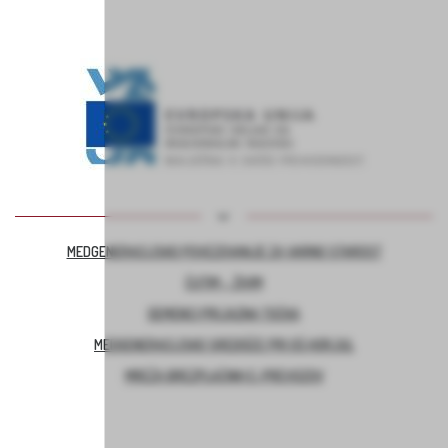
MEDGENERACIJSKO POVEZOVANJE ZA VARNO STAROST
ČUTIM – ŽIVIM
DEMENCI PRIJAZNA TOČKA
MEDGENERACIJSKO SREDIŠČE PRI OŠ HORJUL
MREŽA BREZPLAČNIH E-PREVOZOV