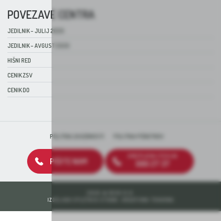
POVEZAVE CENTRA
JEDILNIK – JULIJ 2026
JEDILNIK – AVGUST 2026
HIŠNI RED
CENIK ZSV
CENIK DO
POLITIKA ZASEBNOSTI
POLITIKA PIŠKOTKOV
BREZPLAČNA ŠTEVILKA
PIŠITE NAM
080 27 37
2026 © DEOS D.D.
IZDELAVA SPLETNIH STRANI: KREATIVNA TOVARNA