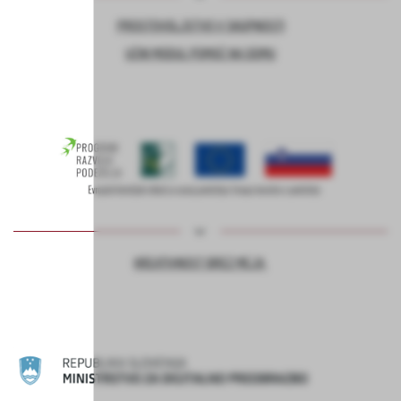
PROSTOVOLJSTVO V SKUPNOSTI
UČNI MODUL POMOČ NA DOMU
KREATIVNOST BREZ MEJA