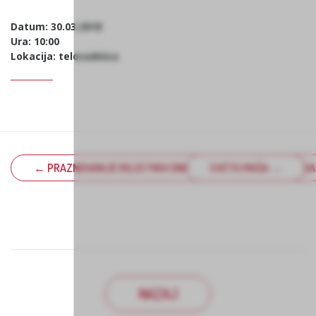
Datum: 30.03.2018
Ura: 10:00
Lokacija: telovadnica
← PRAZNOVANJE ROJSTNIH DNI Z NASTOPOM KULTURNEGA
SVETA MAŠA →
NAZAJ