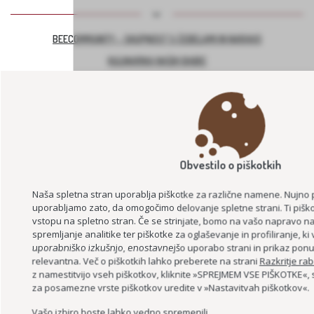
BEECOMMUNITY – SKUPNOST S ČEBELAMI IN NARAVO
KULINARIKA NAŠIH BABIC
ZDRAVILNA NARAVA SLOVENSKIH GORIC – NARAVA, ZDRAVJE, SKUPNO
ZNANJE
Obvestilo o piškotkih
Naša spletna stran uporablja piškotke za različne namene. Nujno 
uporabljamo zato, da omogočimo delovanje spletne strani. Ti piško
vstopu na spletno stran. Če se strinjate, bomo na vašo napravo nam
LAHKO BRANJE ZA BISTRI UM
spremljanje analitike ter piškotke za oglaševanje in profiliranje, k
uporabniško izkušnjo, enostavnejšo uporabo strani in prikaz ponud
relevantna. Več o piškotkih lahko preberete na strani
Razkritje ra
z namestitvijo vseh piškotkov, kliknite »SPREJMEM VSE PIŠKOTKE«, 
za posamezne vrste piškotkov uredite v »Nastavitvah piškotkov«.
Vašo izbiro boste lahko vedno spremenili.