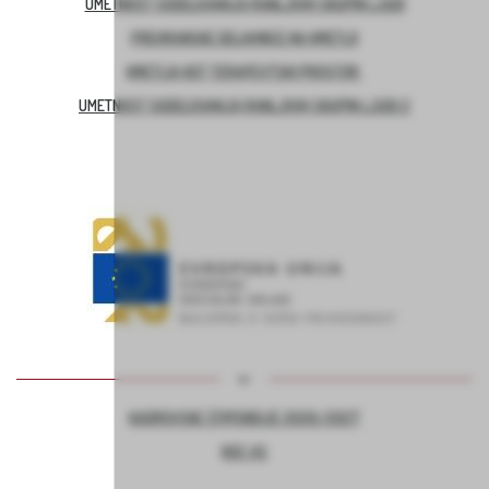
UMETNOST SODELOVANJA RANLJIVIH SKUPIN LJUDI
PREHRANSKE DELAVNICE NA KMETIJI
KMETIJA KOT TERAPEVTSKI PROSTOR
UMETNOST SODELOVANJA RANLJIVIH SKUPIN LJUDI 2
KADROVSKE ŠTIPENDIJE 2026/2027
KOC AS