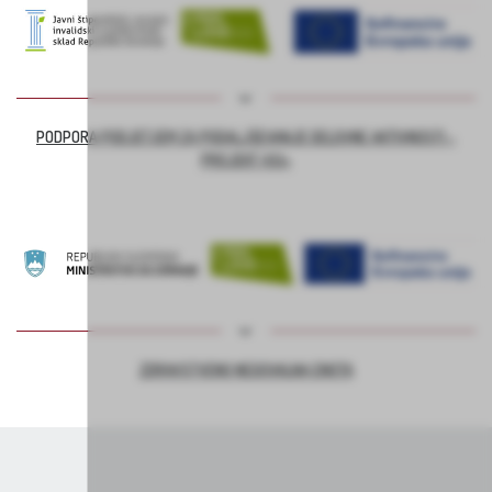
PODPORA PODJETJEM ZA PODALJŠEVANJE DELOVNE AKTIVNOSTI –
PROJEKT ASI+
ZDRAVSTVENO NEGOVALNA ENOTA