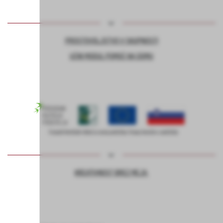
PROSTOVOLJSTVO V SKUPNOSTI
UČNI MODUL POMOČ NA DOMU
KREATIVNOST BREZ MEJA