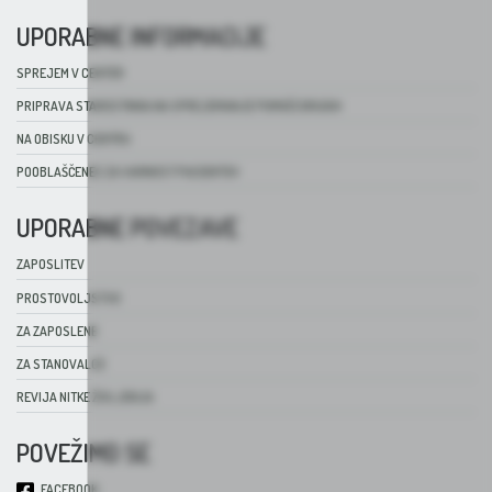
UPORABNE INFORMACIJE
SPREJEM V CENTER
PRIPRAVA STAROSTNIKA NA SPREJEMANJE POMOČI DRUGIH
NA OBISKU V CENTRU
POOBLAŠČENEC ZA VARNOST PACIENTOV
UPORABNE POVEZAVE
ZAPOSLITEV
PROSTOVOLJSTVO
ZA ZAPOSLENE
ZA STANOVALCE
REVIJA NITKE ŽIVLJENJA
POVEŽIMO SE
FACEBOOK