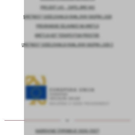
PROJEKT LAS – ZAPELJIMO VAS
UMETNOST SODELOVANJA RANLJIVIH SKUPIN LJUDI
PREHRANSKE DELAVNICE NA KMETIJI
KMETIJA KOT TERAPEVTSKI PROSTOR
UMETNOST SODELOVANJA RANLJIVIH SKUPIN LJUDI 2
KADROVSKE ŠTIPENDIJE 2026/2027