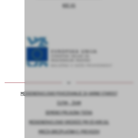
KOC AS
MEDGENERACIJSKO POVEZOVANJE ZA VARNO STAROST
ČUTIM – ŽIVIM
DEMENCI PRIJAZNA TOČKA
MEDGENERACIJSKO SREDIŠČE PRI OŠ HORJUL
MREŽA BREZPLAČNIH E-PREVOZOV