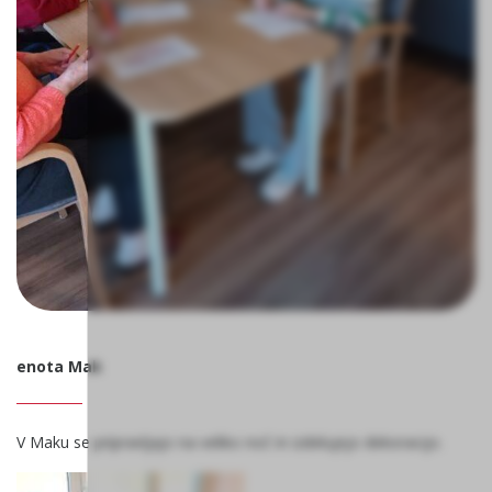
enota Mak
V Maku se pripravljajo na veliko noč in izdelujejo dekoracijo.