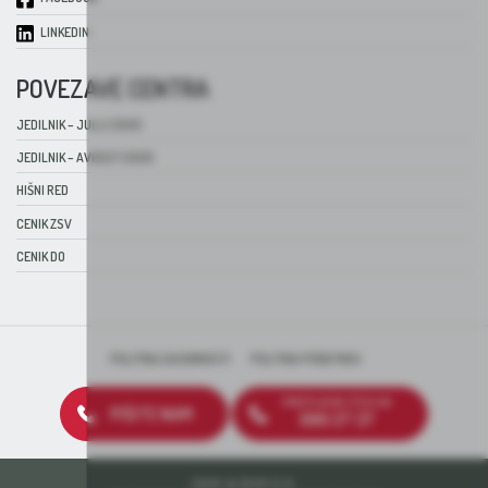
LINKEDIN
POVEZAVE CENTRA
JEDILNIK – JULIJ 2026
JEDILNIK – AVGUST 2026
HIŠNI RED
CENIK ZSV
CENIK DO
POLITIKA ZASEBNOSTI
POLITIKA PIŠKOTKOV
BREZPLAČNA ŠTEVILKA
PIŠITE NAM
080 27 37
2026 © DEOS D.D.