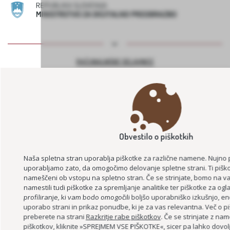
RAČUNALNIŠKE DELAVNICE
Obvestilo o piškotkih
Naša spletna stran uporablja piškotke za različne namene. Nujno 
uporabljamo zato, da omogočimo delovanje spletne strani. Ti piškotk
nameščeni ob vstopu na spletno stran. Če se strinjate, bomo na 
namestili tudi piškotke za spremljanje analitike ter piškotke za ogl
PROJEKT DESIGN MANAGEMENT SLOVENIJA
profiliranje, ki vam bodo omogočili boljšo uporabniško izkušnjo, e
uporabo strani in prikaz ponudbe, ki je za vas relevantna. Več o pi
preberete na strani
Razkritje rabe piškotkov
. Če se strinjate z nam
piškotkov, kliknite »SPREJMEM VSE PIŠKOTKE«, sicer pa lahko dovol