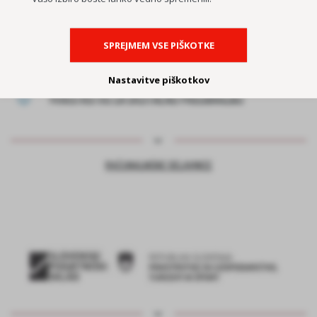
KREATIVNOST BREZ MEJA
SPREJMEM VSE PIŠKOTKE
Nastavitve piškotkov
RAČUNALNIŠKE DELAVNICE