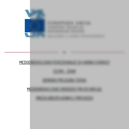
MEDGENERACIJSKO POVEZOVANJE ZA VARNO STAROST
ČUTIM – ŽIVIM
DEMENCI PRIJAZNA TOČKA
MEDGENERACIJSKO SREDIŠČE PRI OŠ HORJUL
MREŽA BREZPLAČNIH E-PREVOZOV