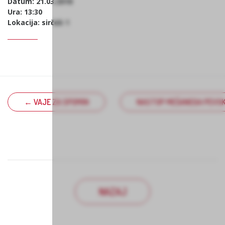
Datum: 21.03.2018
Ura: 13:30
Lokacija: sirček 1
← VAJE ZA SPOMIN
NASTOP MEŠANEGA PEVSK
NAZAJ