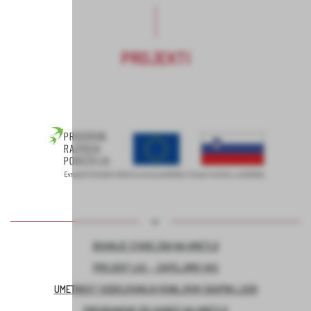
PROJEKTI
BIVANJE STAREJŠIH NA KMETIJI
PROJEKT LAS – ZAPELJIMO VAS
UMETNOST SODELOVANJA RANLJIVIH SKUPIN LJUDI
PREHRANSKE DELAVNICE NA KMETIJI