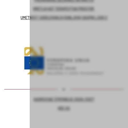
KMETIJA KOT TERAPEVTSKI PROSTOR
UMETNOST SODELOVANJA RANLJIVIH SKUPIN LJUDI 2
KADROVSKE ŠTIPENDIJE 2026/2027
KOC AS