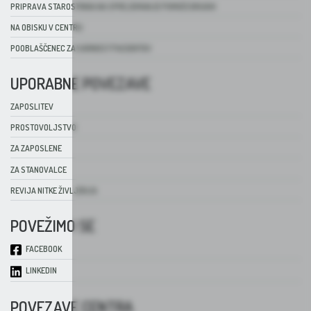
PRIPRAVA STAROSTNIKA NA SPREJEMANJE POMOČI DRUGIH
NA OBISKU V CENTRU
POOBLAŠČENEC ZA VARNOST PACIENTOV
UPORABNE POVEZAVE
ZAPOSLITEV
PROSTOVOLJSTVO
ZA ZAPOSLENE
ZA STANOVALCE
REVIJA NITKE ŽIVLJENJA
POVEŽIMO SE
FACEBOOK
LINKEDIN
POVEZAVE CENTRA