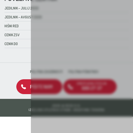
JEDILNIK – JULIJ 2026
JEDILNIK – AVGUST 2026
HIŠNI RED
CENIK ZSV
CENIK DO
POLITIKA ZASEBNOSTI
POLITIKA PIŠKOTKOV
BREZPLAČNA ŠTEVILKA
PIŠITE NAM
080 27 37
2026 © DEOS D.D.
IZDELAVA SPLETNIH STRANI: KREATIVNA TOVARNA