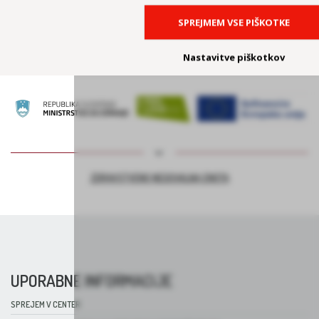
SPREJMEM VSE PIŠKOTKE
PODPORA PODJETJEM ZA PODALJŠEVANJE DELOVNE AKTIVNOSTI –
PROJEKT ASI+
Nastavitve piškotkov
ZDRAVSTVENO NEGOVALNA ENOTA
UPORABNE INFORMACIJE
SPREJEM V CENTER