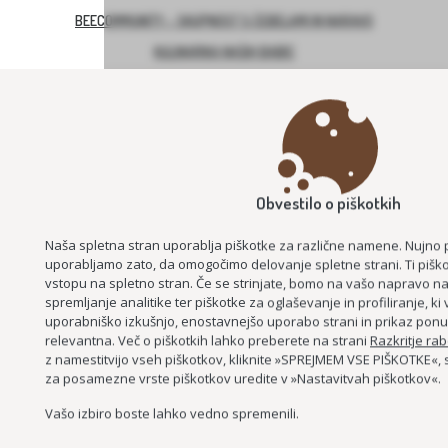
BEECOMMUNITY – SKUPNOST S ČEBELAMI IN NARAVO
KULINARIKA NAŠIH BABIC
ZDRAVILNA NARAVA SLOVENSKIH GORIC – NARAVA, ZDRAVJE, SKUPNO
ZNANJE
Obvestilo o piškotkih
Naša spletna stran uporablja piškotke za različne namene. Nujno 
uporabljamo zato, da omogočimo delovanje spletne strani. Ti piško
vstopu na spletno stran. Če se strinjate, bomo na vašo napravo nam
LAHKO BRANJE ZA BISTRI UM
spremljanje analitike ter piškotke za oglaševanje in profiliranje, k
uporabniško izkušnjo, enostavnejšo uporabo strani in prikaz ponud
relevantna. Več o piškotkih lahko preberete na strani
Razkritje ra
z namestitvijo vseh piškotkov, kliknite »SPREJMEM VSE PIŠKOTKE«, 
za posamezne vrste piškotkov uredite v »Nastavitvah piškotkov«.
Vašo izbiro boste lahko vedno spremenili.