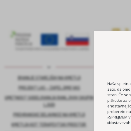
BIVANJE STAREJŠIH NA KMETIJI
KADROVSK
Naša spletna
PROJEKT LAS – ZAPELJIMO VAS
zato, da omog
stran. Če se 
UMETNOST SODELOVANJA RANLJIVIH SKUPIN
piškotke za o
LJUDI
enostavnejšo 
preberete na
PREHRANSKE DELAVNICE NA KMETIJI
»SPREJMEM VS
»Nastavitvah
KMETIJA KOT TERAPEVTSKI PROSTOR