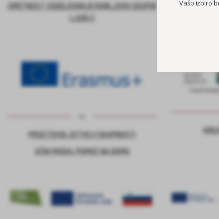
Vašo izbiro b
UMETNOST SODELOVANJA RANLJIVIH SKUPIN
LJUDI 2
KRE
PROSTOVOLJSTVO V SKUPNOSTI
UČNI MODUL POMOČ NA DOMU