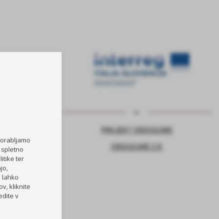
NJE ZA VARNO
PROJEKT CROSSCARE
porabljamo
CROSSCARE 2.0
 spletno
itike ter
jo,
TOČKA
h lahko
v, kliknite
RI OŠ HORJUL
dite v
PREVOZOV