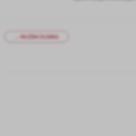
← KNJIŽNA ČAJANKA