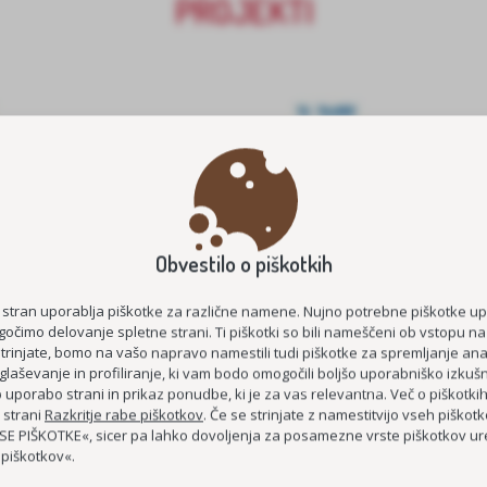
PROJEKTI
Obvestilo o piškotkih
E ŠTIPENDIJE 2026/2027
MEDGENERACIJSKO POVEZOVA
 stran uporablja piškotke za različne namene. Nujno potrebne piškotke u
STAROST
KOC AS
očimo delovanje spletne strani. Ti piškotki so bili nameščeni ob vstopu na
ČUTIM – ŽIVIM
strinjate, bomo na vašo napravo namestili tudi piškotke za spremljanje anal
glaševanje in profiliranje, ki vam bodo omogočili boljšo uporabniško izkušn
DEMENCI PRIJAZNA 
uporabo strani in prikaz ponudbe, ki je za vas relevantna. Več o piškotki
 strani
Razkritje rabe piškotkov
. Če se strinjate z namestitvijo vseh piškotko
MEDGENERACIJSKO SREDIŠČE P
E PIŠKOTKE«, sicer pa lahko dovoljenja za posamezne vrste piškotkov ure
 piškotkov«.
MREŽA BREZPLAČNIH E-