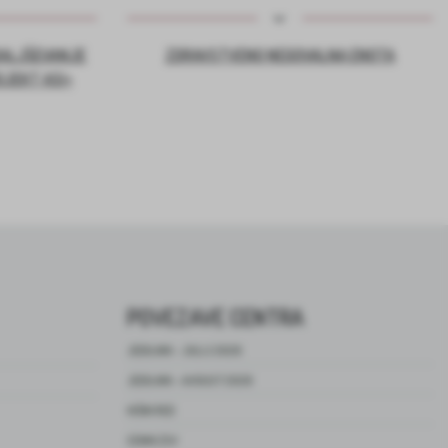
DALJŠEVANJE
ZDRAVSTVENO NEGOVALNA ENOTA
OJEKT ASI+
POVEZAVE CENTRA
JEDILNIK – JULIJ 2026
JEDILNIK – AVGUST 2026
HIŠNI RED
CENIK ZSV