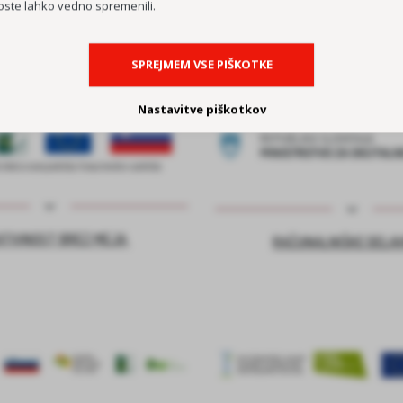
oste lahko vedno spremenili.
SPREJMEM VSE PIŠKOTKE
Nastavitve piškotkov
ATIVNOST BREZ MEJA
RAČUNALNIŠKE DELA