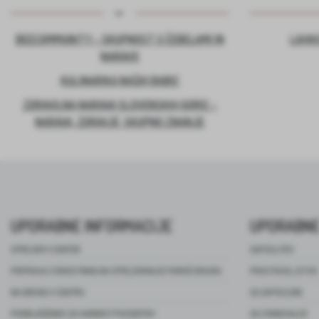
BEECOMMUNITY – SKUPNOST S ČEBELAMI IN
LAHKO
NARAVO
KULINARIKA NAŠIH BABIC
ZDRAVILNA NARAVA SLOVENSKIH GORIC –
NARAVA, ZDRAVJE, SKUPNO ZNANJE
UPORABNE INFORMACIJE
UPORABNE
SPREJEM V CENTER
ZAPOSLITEV
PRIPRAVA STAROSTNIKA NA SPREJEMANJE POMOČI DRUGIH
PROSTOVOLJSTVO
NA OBISKU V CENTRU
ZA ZAPOSLENE
POOBLAŠČENEC ZA VARNOST PACIENTOV
ZA STANOVALCE