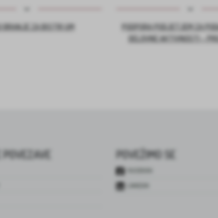
 BRANJE ZA BISTRI UM
PODPORA PODJETJEM ZA PO
DELOVNE AKTIVNOSTI – PR
 POVEZAVE
POVEŽIMO SE
FACEBOOK
LINKEDIN