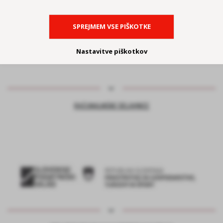
SPREJMEM VSE PIŠKOTKE
Nastavitve piškotkov
RAČUNALNIŠKE DELAVNICE