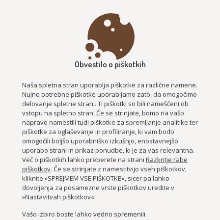
Obvestilo o piškotkih
Naša spletna stran uporablja piškotke za različne namene.
PROSTOVOLJSTVO V SKUPNOSTI
Nujno potrebne piškotke uporabljamo zato, da omogočimo
UČNI MODUL POMOČ NA DOMU
delovanje spletne strani. Ti piškotki so bili nameščeni ob
vstopu na spletno stran. Če se strinjate, bomo na vašo
napravo namestili tudi piškotke za spremljanje analitike ter
piškotke za oglaševanje in profiliranje, ki vam bodo
omogočili boljšo uporabniško izkušnjo, enostavnejšo
uporabo strani in prikaz ponudbe, ki je za vas relevantna.
Več o piškotkih lahko preberete na strani
Razkritje rabe
piškotkov
. Če se strinjate z namestitvijo vseh piškotkov,
kliknite »SPREJMEM VSE PIŠKOTKE«, sicer pa lahko
dovoljenja za posamezne vrste piškotkov uredite v
»Nastavitvah piškotkov«.
Vašo izbiro boste lahko vedno spremenili.
KREATIVNOST BREZ MEJA