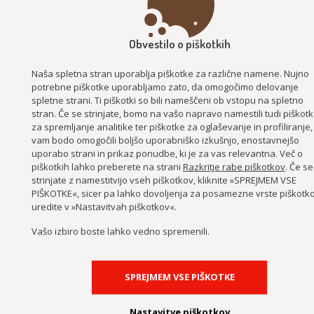
Obvestilo o piškotkih
Naša spletna stran uporablja piškotke za različne namene. Nujno
potrebne piškotke uporabljamo zato, da omogočimo delovanje
spletne strani. Ti piškotki so bili nameščeni ob vstopu na spletno
stran. Če se strinjate, bomo na vašo napravo namestili tudi piškot
za spremljanje analitike ter piškotke za oglaševanje in profiliranje, 
vam bodo omogočili boljšo uporabniško izkušnjo, enostavnejšo
RAČUNALNIŠKE DELAVNICE
uporabo strani in prikaz ponudbe, ki je za vas relevantna. Več o
piškotkih lahko preberete na strani
Razkritje rabe piškotkov
. Če se
strinjate z namestitvijo vseh piškotkov, kliknite »SPREJMEM VSE
PIŠKOTKE«, sicer pa lahko dovoljenja za posamezne vrste piškotk
uredite v »Nastavitvah piškotkov«.
Vašo izbiro boste lahko vedno spremenili.
SPREJMEM VSE PIŠKOTKE
Nastavitve piškotkov