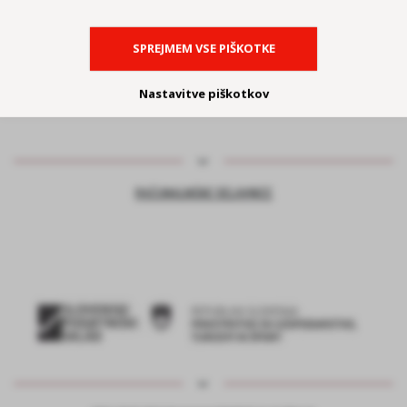
SPREJMEM VSE PIŠKOTKE
Nastavitve piškotkov
RAČUNALNIŠKE DELAVNICE