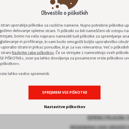
Obvestilo o piškotkih
PROJEKTI
 stran uporablja piškotke za različne namene. Nujno potrebne piškotke u
očimo delovanje spletne strani. Ti piškotki so bili nameščeni ob vstopu na
strinjate, bomo na vašo napravo namestili tudi piškotke za spremljanje anal
glaševanje in profiliranje, ki vam bodo omogočili boljšo uporabniško izkušn
uporabo strani in prikaz ponudbe, ki je za vas relevantna. Več o piškotki
 strani
Razkritje rabe piškotkov
. Če se strinjate z namestitvijo vseh piškotko
E PIŠKOTKE«, sicer pa lahko dovoljenja za posamezne vrste piškotkov ure
 piškotkov«.
oste lahko vedno spremenili.
E ŠTIPENDIJE 2026/2027
MEDGENERACIJSKO POVEZOVA
SPREJMEM VSE PIŠKOTKE
STAROST
KOC AS
Nastavitve piškotkov
ČUTIM – ŽIVIM
DEMENCI PRIJAZNA 
MEDGENERACIJSKO SREDIŠČE P