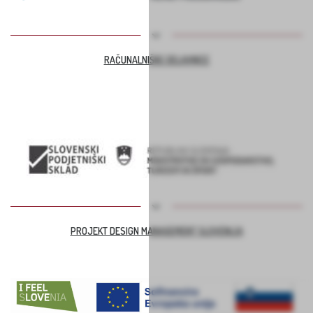
RAČUNALNIŠKE DELAVNICE
PROJEKT DESIGN MANAGEMENT SLOVENIJA