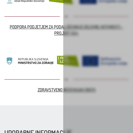
PODPORA PODJETJEM ZA PODALJŠEVANJE DELOVNE AKTIVNOSTI –
PROJEKT ASI+
ZDRAVSTVENO NEGOVALNA ENOTA
UPORABNE INFORMACIJE