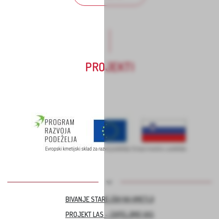
PROJEKTI
BIVANJE STAREJŠIH NA KMETIJI
PROJEKT LAS – ZAPELJIMO VAS