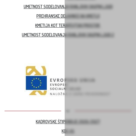
UMETNOST SODELOVANJA RANLJIVIH SKUPIN LJUDI
PREHRANSKE DELAVNICE NA KMETIJI
KMETIJA KOT TERAPEVTSKI PROSTOR
UMETNOST SODELOVANJA RANLJIVIH SKUPIN LJUDI 2
KADROVSKE ŠTIPENDIJE 2026/2027
KOC AS