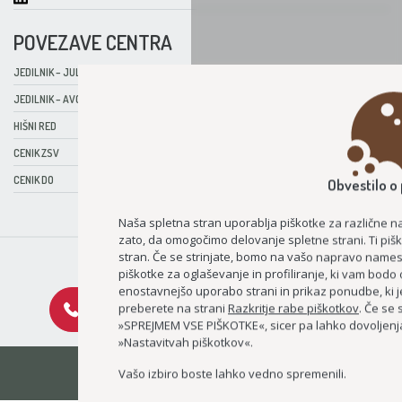
POVEZAVE CENTRA
JEDILNIK – JULIJ 2026
JEDILNIK – AVGUST 2026
HIŠNI RED
CENIK ZSV
CENIK DO
Obvestilo o 
Naša spletna stran uporablja piškotke za različne
zato, da omogočimo delovanje spletne strani. Ti pišk
stran. Če se strinjate, bomo na vašo napravo namestil
POLITIKA ZASEBNOSTI
POLITIKA PIŠKOTKOV
piškotke za oglaševanje in profiliranje, ki vam bodo
enostavnejšo uporabo strani in prikaz ponudbe, ki j
BREZPLAČNA ŠTEVILKA
preberete na strani
Razkritje rabe piškotkov
. Če se 
PIŠITE NAM
080 27 37
»SPREJMEM VSE PIŠKOTKE«, sicer pa lahko dovoljenj
»Nastavitvah piškotkov«.
2026 © DEOS D.D.
Vašo izbiro boste lahko vedno spremenili.
IZDELAVA SPLETNIH STRANI: KREATIVNA TOVARNA