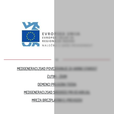
MEDGENERACIJSKO POVEZOVANJE ZA VARNO STAROST
ČUTIM – ŽIVIM
DEMENCI PRIJAZNA TOČKA
MEDGENERACIJSKO SREDIŠČE PRI OŠ HORJUL
MREŽA BREZPLAČNIH E-PREVOZOV