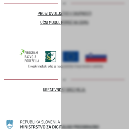
PROSTOVOLJSTVO V SKUPNOSTI
UČNI MODUL POMOČ NA DOMU
KREATIVNOST BREZ MEJA