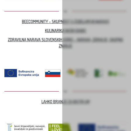
BEECOMMUNITY – SKUPNOST S ČEBELAMI IN NARAVO
KULINARIKA NAŠIH BABIC
ZDRAVILNA NARAVA SLOVENSKIH GORIC – NARAVA, ZDRAVJE, SKUPNO
ZNANJE
LAHKO BRANJE ZA BISTRI UM