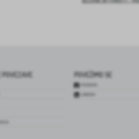
DELOVNE AKTIVNOSTI – PR
 POVEZAVE
POVEŽIMO SE
FACEBOOK
LINKEDIN
JENJA