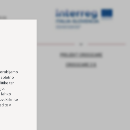
NJE ZA VARNO
PROJEKT CROSSCARE
CROSSCARE 2.0
porabljamo
 spletno
TOČKA
itike ter
jo,
RI OŠ HORJUL
h lahko
v, kliknite
PREVOZOV
dite v