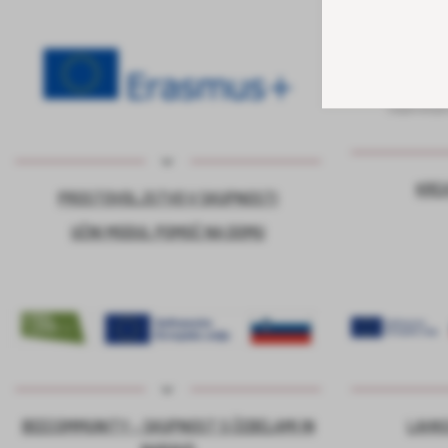
KRE
PROSTOVOLJSTVO V SKUPNOSTI
UČNI MODUL POMOČ NA DOMU
BEECOMMUNITY – SKUPNOST S ČEBELAMI IN
LAHKO