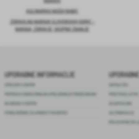
NARAVO
KULINARIKA NAŠIH BABIC
ZDRAVILNA NARAVA SLOVENSKIH GORIC –
NARAVA, ZDRAVJE, SKUPNO ZNANJE
UPORABNE INFORMACIJE
UPORABNE
SPREJEM V CENTER
ZAPOSLITEV
PRIPRAVA STAROSTNIKA NA SPREJEMANJE POMOČI DRUGIH
PROSTOVOLJSTVO
NA OBISKU V CENTRU
ZA ZAPOSLENE
POOBLAŠČENEC ZA VARNOST PACIENTOV
ZA STANOVALCE
REVIJA NITKE ŽIVL