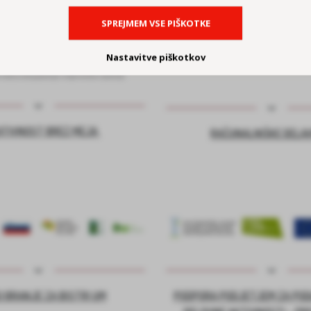
SPREJMEM VSE PIŠKOTKE
Nastavitve piškotkov
ATIVNOST BREZ MEJA
RAČUNALNIŠKE DELA
 BRANJE ZA BISTRI UM
PODPORA PODJETJEM ZA PO