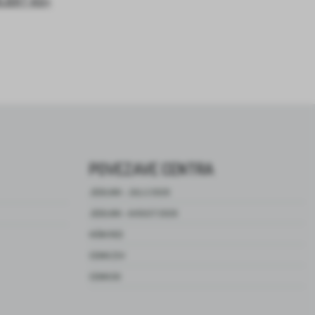
OJEKT ASI+
POVEZAVE CENTRA
JEDILNIK – JULIJ 2026
JEDILNIK – AVGUST 2026
HIŠNI RED
CENIK ZSV
CENIK DO