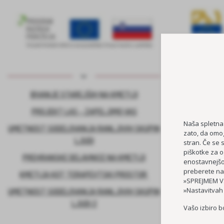
BIVANJE STAREJŠIH NA KMETIJI
KADROVSK
PROJEKT LAS – ZAPELJIMO VAS
Naša spletna
UMETNOST SODELOVANJA RANLJIVIH SKUPIN
zato, da omog
LJUDI
stran. Če se 
piškotke za o
PREHRANSKE DELAVNICE NA KMETIJI
enostavnejšo 
preberete na
KMETIJA KOT TERAPEVTSKI PROSTOR
»SPREJMEM VS
»Nastavitvah
UMETNOST SODELOVANJA RANLJIVIH SKUPIN
LJUDI 2
Vašo izbiro b