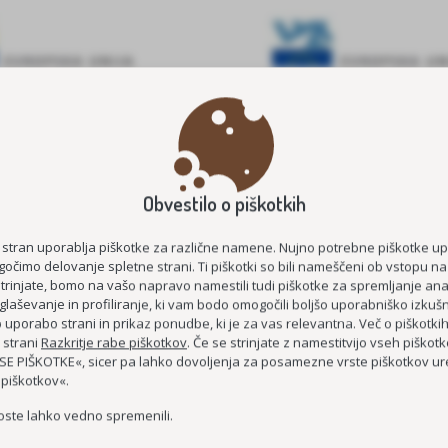
E ŠTIPENDIJE 2026/2027
MEDGENERACIJSKO POVEZOVA
Obvestilo o piškotkih
STAROST
KOC AS
ČUTIM – ŽIVIM
 stran uporablja piškotke za različne namene. Nujno potrebne piškotke u
očimo delovanje spletne strani. Ti piškotki so bili nameščeni ob vstopu na
DEMENCI PRIJAZNA 
strinjate, bomo na vašo napravo namestili tudi piškotke za spremljanje anal
glaševanje in profiliranje, ki vam bodo omogočili boljšo uporabniško izkušn
MEDGENERACIJSKO SREDIŠČE P
uporabo strani in prikaz ponudbe, ki je za vas relevantna. Več o piškotki
 strani
Razkritje rabe piškotkov
. Če se strinjate z namestitvijo vseh piškotko
MREŽA BREZPLAČNIH E-
E PIŠKOTKE«, sicer pa lahko dovoljenja za posamezne vrste piškotkov ure
 piškotkov«.
oste lahko vedno spremenili.