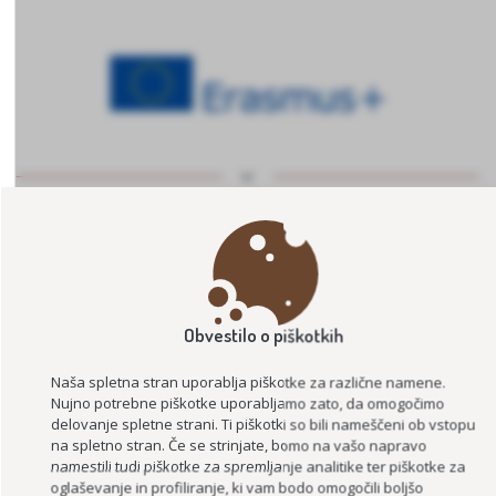
PROSTOVOLJSTVO V SKUPNOSTI
UČNI MODUL POMOČ NA DOMU
Obvestilo o piškotkih
Naša spletna stran uporablja piškotke za različne namene.
Nujno potrebne piškotke uporabljamo zato, da omogočimo
delovanje spletne strani. Ti piškotki so bili nameščeni ob vstopu
na spletno stran. Če se strinjate, bomo na vašo napravo
namestili tudi piškotke za spremljanje analitike ter piškotke za
oglaševanje in profiliranje, ki vam bodo omogočili boljšo