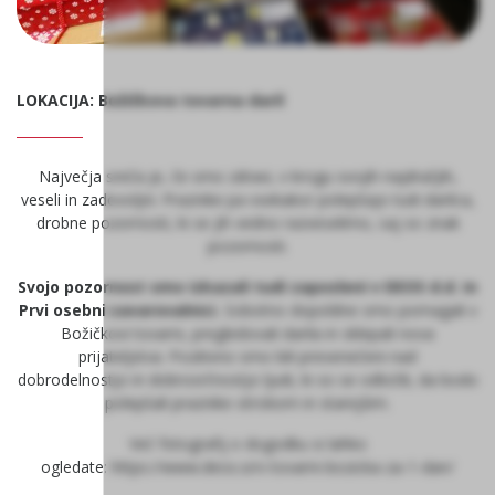
LOKACIJA: Božičkova tovarna daril
Največja sreča je, če smo zdravi, v krogu svojih najdražjih,
veseli in zadovoljni. Praznike pa vsekakor polepšajo tudi darilca,
drobne pozornosti, ki se jih vedno razveselimo, saj so znak
pozornosti.
Svojo pozornost smo izkazali tudi zaposleni v DEOS d.d. in
Prvi osebni zavarovalnici.
Sobotno dopoldne smo pomagali v
Božičkovi tovarni, pregledovali darila in sklepali nova
prijateljstva. Pozitivno smo bili presenečeni nad
dobrodelnostjo in dobrosrčnostjo ljudi, ki so se odločili, da bodo
polepšali praznike otrokom in starejšim.
Več fotografij o dogodku si lahko
ogledate: https://www.deos.si/v-tovarni-bozicka-za-1-dan/