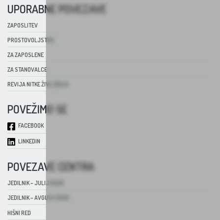
UPORABNE POVEZAVE
ZAPOSLITEV
PROSTOVOLJSTVO
ZA ZAPOSLENE
ZA STANOVALCE
REVIJA NITKE ŽIVLJENJA
POVEŽIMO SE
FACEBOOK
LINKEDIN
POVEZAVE CENTRA
JEDILNIK – JULIJ 2026
JEDILNIK – AVGUST 2026
HIŠNI RED