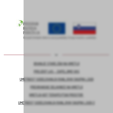
BIVANJE STAREJŠIH NA KMETIJI
PROJEKT LAS – ZAPELJIMO VAS
UMETNOST SODELOVANJA RANLJIVIH SKUPIN LJUDI
PREHRANSKE DELAVNICE NA KMETIJI
KMETIJA KOT TERAPEVTSKI PROSTOR
UMETNOST SODELOVANJA RANLJIVIH SKUPIN LJUDI 2