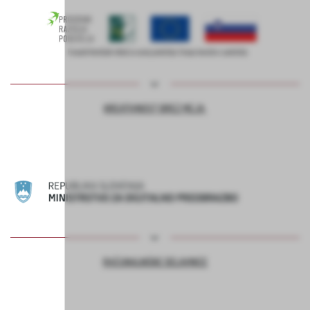
KREATIVNOST BREZ MEJA
RAČUNALNIŠKE DELAVNICE