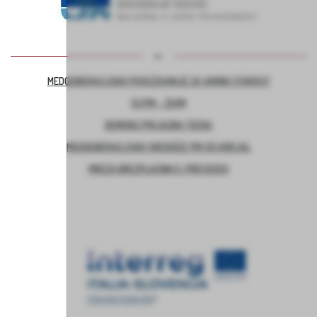
MEDGENERACIJSKO POVEZOVANJE ZA VARNO STAROST
ČUTIM – ŽIVIM
DEMENCI PRIJAZNA TOČKA
MEDGENERACIJSKO SREDIŠČE PRI OŠ HORJUL
MREŽA BREZPLAČNIH E-PREVOZOV