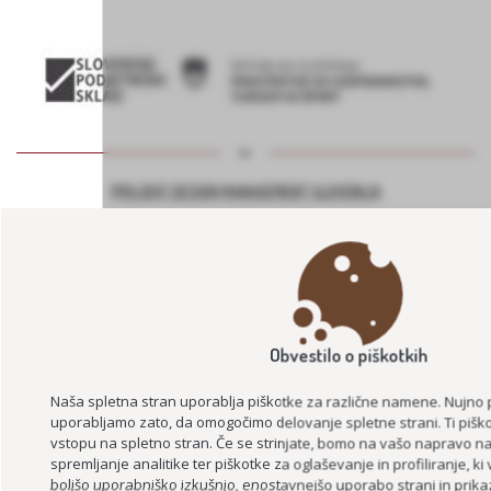
PROJEKT DESIGN MANAGEMENT SLOVENIJA
Obvestilo o piškotkih
Naša spletna stran uporablja piškotke za različne namene. Nujno 
BEECOMMUNITY – SKUPNOST S ČEBELAMI IN NARAVO
uporabljamo zato, da omogočimo delovanje spletne strani. Ti piško
KULINARIKA NAŠIH BABIC
vstopu na spletno stran. Če se strinjate, bomo na vašo napravo nam
spremljanje analitike ter piškotke za oglaševanje in profiliranje, k
ZDRAVILNA NARAVA SLOVENSKIH GORIC – NARAVA, ZDRAVJE, SKUPNO
boljšo uporabniško izkušnjo, enostavnejšo uporabo strani in prika