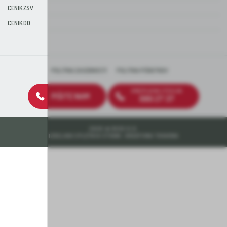
CENIK ZSV
CENIK DO
POLITIKA ZASEBNOSTI
POLITIKA PIŠKOTKOV
BREZPLAČNA ŠTEVILKA
PIŠITE NAM
080 27 37
2026 © DEOS D.D.
IZDELAVA SPLETNIH STRANI: KREATIVNA TOVARNA