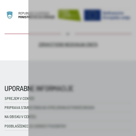
ZDRAVSTVENO NEGOVALNA ENOTA
UPORABNE INFORMACIJE
SPREJEM V CENTER
PRIPRAVA STAROSTNIKA NA SPREJEMANJE POMOČI DRUGIH
NA OBISKU V CENTRU
POOBLAŠČENEC ZA VARNOST PACIENTOV