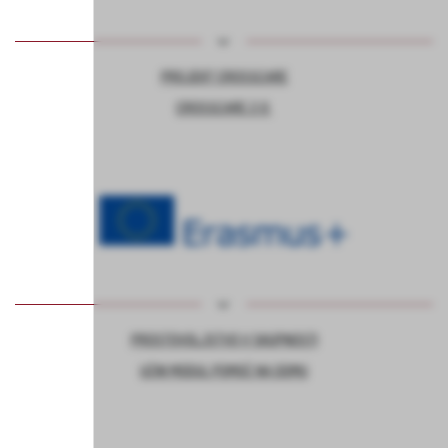
PROJEKT CROSSCARE
CROSSCARE 2.0
PROSTOVOLJSTVO V SKUPNOSTI
UČNI MODUL POMOČ NA DOMU