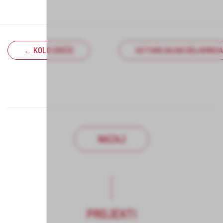
← KOLO SREČE
USTVARJALNA DELAVNICA
NAZAJ
PROJEKTI