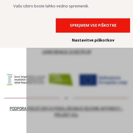
Vašo izbiro boste lahko vedno spremenili.
SPREJMEM VSE PIŠKOTKE
Nastavitve piškotkov
LAHKO BRANJE ZA BISTRI UM
PODPORA PODJETJEM ZA PODALJŠEVANJE DELOVNE AKTIVNOSTI –
PROJEKT ASI+