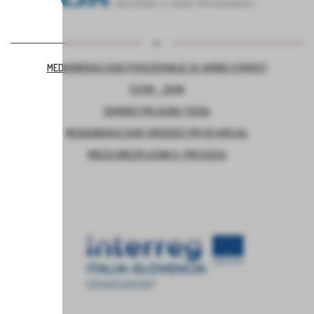
MEDGENERACIJSKO POVEZOVANJE ZA VARNO STAROST
ČUTIM – ŽIVIM
DEMENCI PRIJAZNA TOČKA
MEDGENERACIJSKO SREDIŠČE PRI OŠ HORJUL
MREŽA BREZPLAČNIH E-PREVOZOV