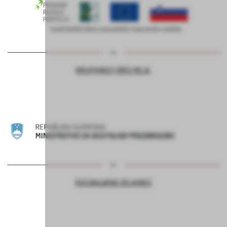
KREATIVNOST BREZ MEJA
RAČUNALNIŠKE DELAVNICE