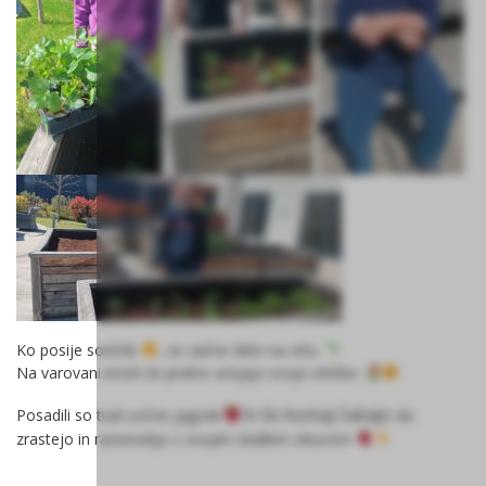
Ko posije sonček
, se začne delo na vrtu.
Na varovani enoti že pridno urejajo svoje vrtičke.
in že komaj čakajo
Posadili so tudi sočne jagode
da
zrastejo in razveselijo s svojim sladkim okusom