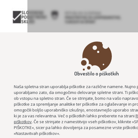
PROJEKT DESIGN MANAGEMENT SLOVENIJA
Obvestilo o piškotkih
Naša spletna stran uporablja piškotke za različne namene. Nujno 
uporabljamo zato, da omogočimo delovanje spletne strani. Ti piško
ob vstopu na spletno stran. Če se strinjate, bomo na vašo napravo 
piškotke za spremljanje analitike ter piškotke za oglaševanje in pro
BEECOMMUNITY – SKUPNOST S ČEBELAMI IN NARAVO
omogočili boljšo uporabniško izkušnjo, enostavnejšo uporabo stra
ki je za vas relevantna. Več o piškotkih lahko preberete na strani
R
KULINARIKA NAŠIH BABIC
piškotkov
. Če se strinjate z namestitvijo vseh piškotkov, kliknite 
ZDRAVILNA NARAVA SLOVENSKIH GORIC – NARAVA, ZDRAVJE, SKUPNO
PIŠKOTKE«, sicer pa lahko dovoljenja za posamezne vrste piškotko
ZNANJE
»Nastavitvah piškotkov«.