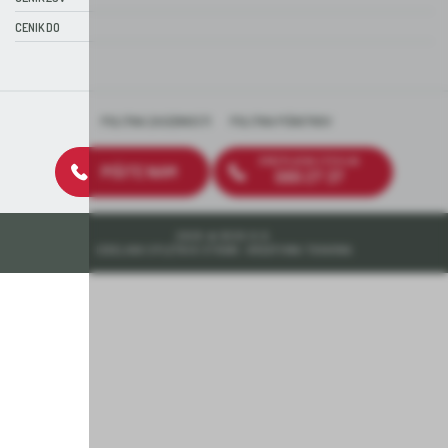
CENIK DO
POLITIKA ZASEBNOSTI
POLITIKA PIŠKOTKOV
BREZPLAČNA ŠTEVILKA
PIŠITE NAM
080 27 37
2026 © DEOS D.D.
IZDELAVA SPLETNIH STRANI: KREATIVNA TOVARNA