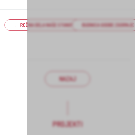
← ROČNA DELA NAŠE STANOVALKE
BUDNICA GODBE ZGORNJE 
NAZAJ
PROJEKTI