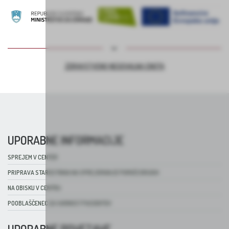
ZDRAVSTVENO NEGOVALNA ENOTA
UPORABNE INFORMACIJE
SPREJEM V CENTER
PRIPRAVA STAROSTNIKA NA SPREJEMANJE POMOČI DRUGIH
NA OBISKU V CENTRU
POOBLAŠČENEC ZA VARNOST PACIENTOV