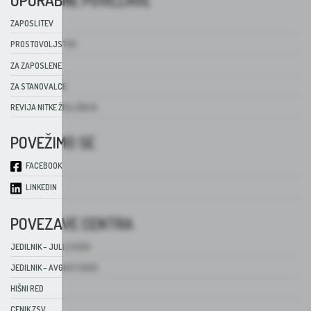
UPORABNE POVEZAVE
ZAPOSLITEV
PROSTOVOLJSTVO
ZA ZAPOSLENE
ZA STANOVALCE
REVIJA NITKE ŽIVLJENJA
POVEŽIMO SE
FACEBOOK
LINKEDIN
POVEZAVE CENTRA
JEDILNIK – JULIJ 2026
JEDILNIK – AVGUST 2026
HIŠNI RED
CENIK ZSV