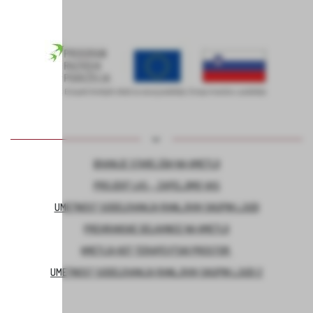
BIVANJE STAREJŠIH NA KMETIJI
PROJEKT LAS – ZAPELJIMO VAS
UMETNOST SODELOVANJA RANLJIVIH SKUPIN LJUDI
PREHRANSKE DELAVNICE NA KMETIJI
KMETIJA KOT TERAPEVTSKI PROSTOR
UMETNOST SODELOVANJA RANLJIVIH SKUPIN LJUDI 2